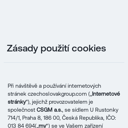
EN
MENU
Zásady použití cookies
ENGLISH
|
ČESKY
Při návštěvě a používání internetových
stránek czechoslovakgroup.com („
Internetové
stránky
“), jejichž provozovatelem je
společnost
CSGM a.s.
, se sídlem U Rustonky
714/1, Praha 8, 186 00, Česká Republika, IČO:
013 84 694(„
my
“) se ve Vašem zařízení