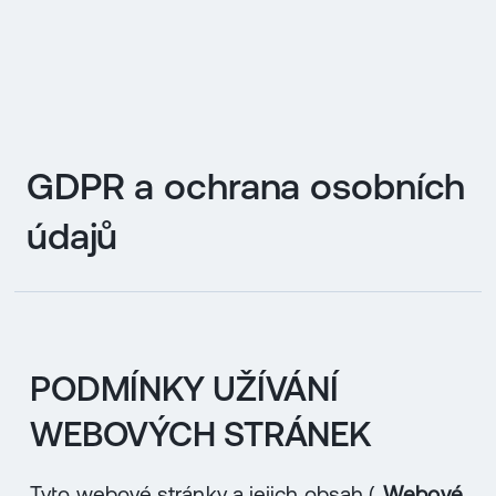
EN
MENU
GDPR a ochrana osobních
ENGLISH
|
ČESKY
údajů
PODMÍNKY UŽÍVÁNÍ
WEBOVÝCH STRÁNEK
Tyto webové stránky a jejich obsah („
Webové