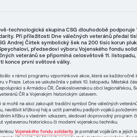
vě-technologická skupina CSG dlouhodobě podporuje
darity. Při příležitosti Dne válečných veteránů předal ti
SG Andrej Čírtek symbolický šek na 200 tisíc korun pluk
Speychalovi, předsedovi výboru Vojenského fondu solida
čných veteránů se připomíná celosvětově 11. listopadu,
sti konce první světové války.
došlo v rámci programu vzpomínkové akce, která se každoročně 
ru v Praze. Letos se uskutečnila v pátek 10. listopadu. Městská část
 spolupráci s Armádou ČR, Československou obcí legionářskou, 
veteránů ČR a Vojenským historickým ústavem.
i si mohli na akci zakoupit tradiční symbol Dne válečných veterán
u, navštívit křížkový háj a uctít památku padlých vojáků položením
ěním křížku s vlastním vzkazem, sledovat doprovodný program či
t vystavenou historickou či moderní vojenskou techniku.
šlenkou
Vojenského fondu solidarity
je pomáhat vojákům a jejich b