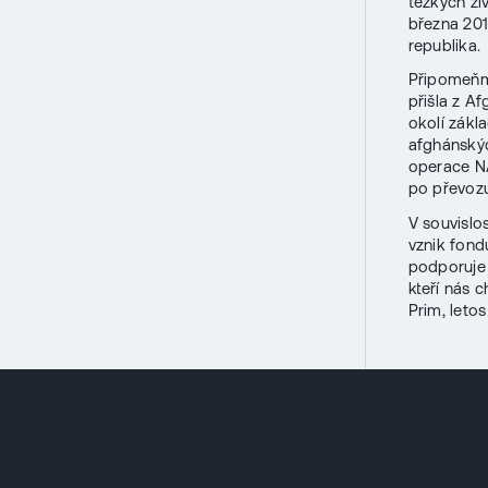
těžkých živ
března 201
republika.
Připomeňme
přišla z A
okolí zákl
afghánskýc
operace NA
po převozu
V souvislo
vznik fond
podporuje 
kteří nás 
Prim, leto