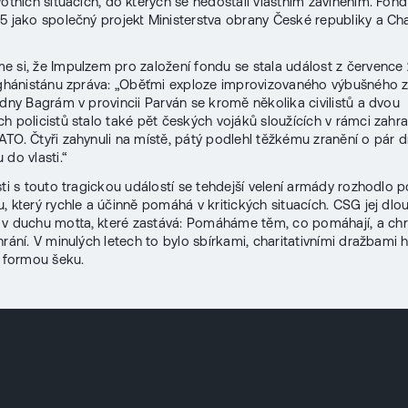
otních situacích, do kterých se nedostali vlastním zaviněním. Fond 
5 jako společný projekt Ministerstva obrany České republiky a Ch
 si, že Impulzem pro založení fondu se stala událost z července 
fghánistánu zpráva: „Oběťmi exploze improvizovaného výbušného za
adny Bagrám v provincii Parván se kromě několika civilistů a dvou
h policistů stalo také pět českých vojáků sloužících v rámci zahra
TO. Čtyři zahynuli na místě, pátý podlehl těžkému zranění o pár d
 do vlasti.“
sti s touto tragickou událostí se tehdejší velení armády rozhodlo 
u, který rychle a účinně pomáhá v kritických situacích. CSG jej d
v duchu motta, které zastává: Pomáháme těm, co pomáhají, a chr
chrání. V minulých letech to bylo sbírkami, charitativními dražbami
s formou šeku.