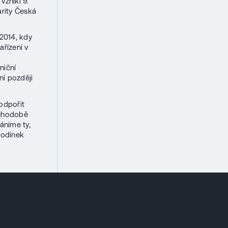
vznikl 9.
arity Česká
2014, kdy
řízení v
niční
ní později
podpořit
louhodobě
áníme ty,
 hodinek