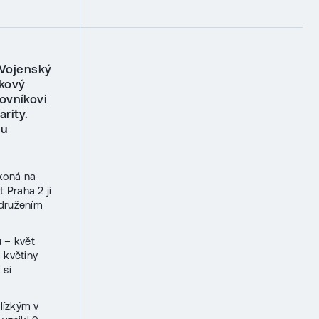
 Vojenský
skový
ovníkovi
rity.
 u
koná na
 Praha 2 ji
Sdružením
ů – květ
 květiny
 si
lízkým v