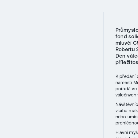
Průmyslo
fond soli
mluvčí C
Robertu 
Den vále
příležito
K předání 
náměstí Mí
pořádá ve
válečných 
Návštěvníc
vlčího mák
nebo umíst
prohlédnou
Hlavní my