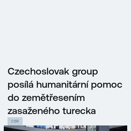
EN
MENU
ENGLISH
|
ČESKY
Czechoslovak group
posílá humanitární pomoc
do zemětřesením
zasaženého turecka
CSR