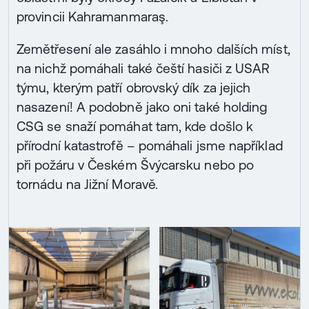
provincii Kahramanmaraş.
Zemětřesení ale zasáhlo i mnoho dalších míst,
na nichž pomáhali také čeští hasiči z USAR
týmu, kterým patří obrovský dík za jejich
nasazení! A podobně jako oni také holding
CSG se snaží pomáhat tam, kde došlo k
přírodní katastrofě – pomáhali jsme například
při požáru v Českém Švýcarsku nebo po
tornádu na Jižní Moravě.