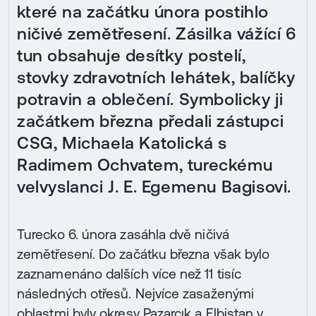
které na začátku února postihlo
ničivé zemětřesení. Zásilka vážící 6
tun obsahuje desítky postelí,
stovky zdravotních lehátek, balíčky
potravin a oblečení. Symbolicky ji
začátkem března předali zástupci
CSG, Michaela Katolická s
Radimem Ochvatem, tureckému
velvyslanci J. E. Egemenu Bagisovi.
Turecko 6. února zasáhla dvě ničivá
zemětřesení. Do začátku března však bylo
zaznamenáno dalších více než 11 tisíc
následných otřesů. Nejvíce zasaženými
oblastmi byly okresy Pazarcık a Elbistan v