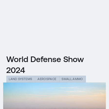
EN
MENU
ENGLISH
|
ČESKY
World Defense Show
2024
LAND SYSTEMS
AEROSPACE
SMALL AMMO