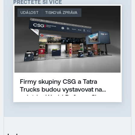
PŘEČTĚTE SI VÍCE
UDÁLOST
TISKOVÁ ZPRÁVA
Firmy skupiny CSG a Tatra
Trucks budou vystavovat na
veletrhu World Defense Show
2024