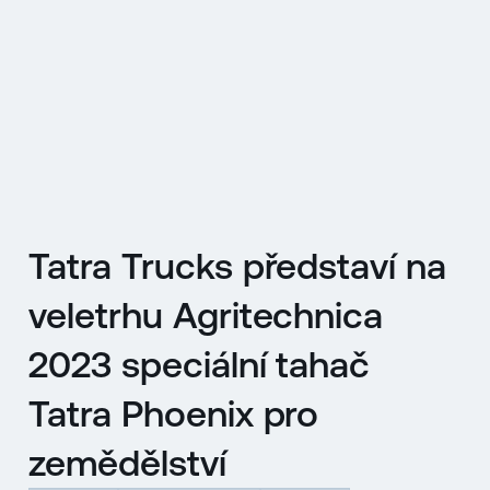
EN
MENU
ENGLISH
|
ČESKY
Tatra Trucks představí na
veletrhu Agritechnica
2023 speciální tahač
Tatra Phoenix pro
zemědělství