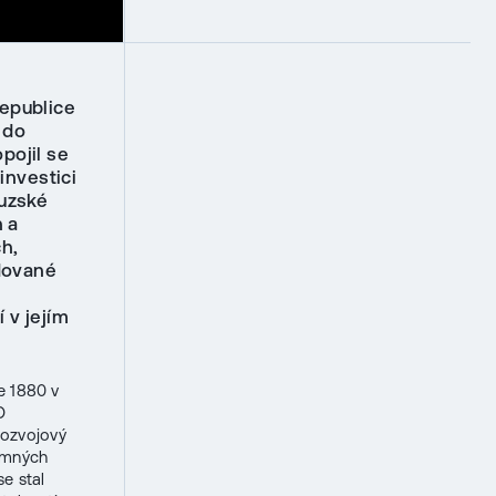
republice
 do
pojil se
investici
ouzské
 a
ch,
odované
 v jejím
e 1880 v
O
rozvojový
namných
se stal