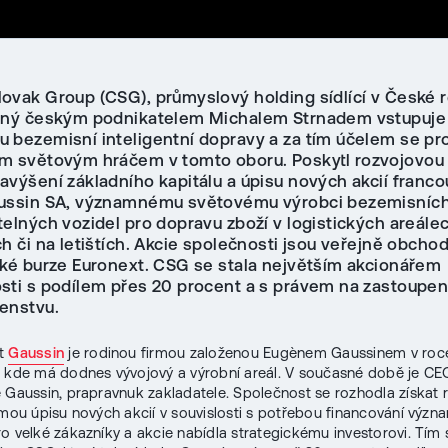
ovak Group (CSG), průmyslový holding sídlící v České 
ěný českým podnikatelem Michalem Strnadem vstupuje
 bezemisní inteligentní dopravy a za tím účelem se pro
m světovým hráčem v tomto oboru. Poskytl rozvojovou 
avýšení základního kapitálu a úpisu nových akcií franc
ussin SA, významnému světovému výrobci bezemisních
elných vozidel pro dopravu zboží v logistických areále
ch či na letištích. Akcie společnosti jsou veřejně obch
ské burze Euronext. CSG se stala největším akcionářem
sti s podílem přes 20 procent a s právem na zastoupení
enstvu.
st
Gaussin
je rodinou firmou založenou Eugènem Gaussinem v roc
, kde má dodnes vývojový a výrobní areál. V současné době je CE
 Gaussin, prapravnuk zakladatele. Společnost se rozhodla získat 
rmou úpisu nových akcií v souvislosti s potřebou financování výz
ro velké zákazníky a akcie nabídla strategickému investorovi. Tím 