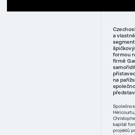
Czechosl
a vlastn
segmentu
špičkový
formou n
firmě Ga
samořidit
přístave
na paříž
společno
představ
Společno
Héricourtu
Christophe
kapitál fo
projektů p