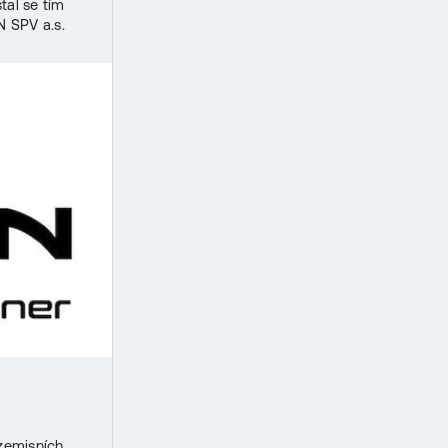
tal se tím
N SPV a.s.
ezemisních