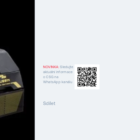
NOVINKA:
Sledujte
aktuální informace
o CSG na
WhatsApp kanálu
Sdílet