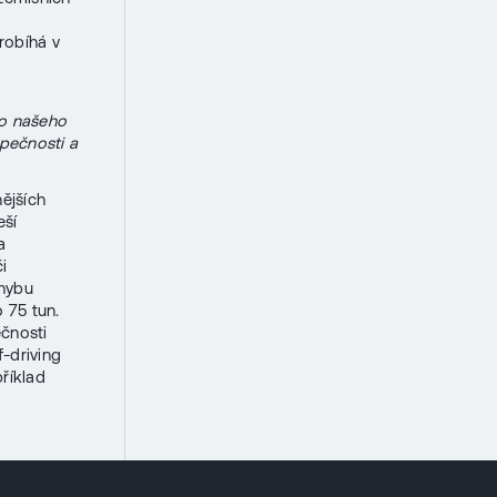
robíhá v
do našeho
zpečnosti a
ějších
eší
a
i
ohybu
 75 tun.
ečnosti
f-driving
příklad