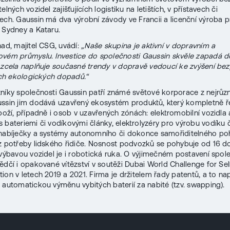
elných vozidel zajišťujících logistiku na letištích, v přístavech či
ech. Gaussin má dva výrobní závody ve Francii a licenční výroba p
 Sydney a Kataru.
nad, majitel CSG, uvádí:
„Naše skupina je aktivní v dopravním a
vém průmyslu. Investice do společnosti Gaussin skvěle zapadá 
a zcela naplňuje současné trendy v dopravě vedoucí ke zvýšení be
jích ekologických dopadů.“
níky společnosti Gaussin patří známé světové korporace z nejrůzn
ssin jim dodává uzavřený ekosystém produktů, který kompletně ř
zboží, případně i osob v uzavřených zónách: elektromobilní vozidla 
 bateriemi či vodíkovými články, elektrolyzéry pro výrobu vodíku č
 nabíječky a systémy autonomního či dokonce samořiditelného p
z potřeby lidského řidiče. Nosnost podvozků se pohybuje od 16 do
 výbavou vozidel je i robotická ruka. O výjimečném postavení spol
ědčí i opakované vítězství v soutěži Dubai World Challenge for Sel
tion v letech 2019 a 2021. Firma je držitelem řady patentů, a to na
 automatickou výměnu vybitých baterií za nabité (tzv. swapping).