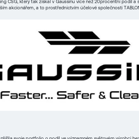
ing CSG, který tak získal v Gaussinu více než 20procentní podíl a s
tším akcionářem, a to prostřednictvím účelové společnosti TABLO
zšířila svoje portfolio o podíl ve významném světovém výrobci b