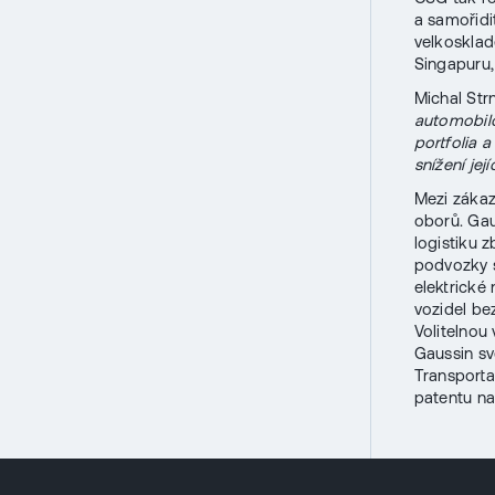
a samořidit
velkosklad
Singapuru,
Michal Str
automobilo
portfolia 
snížení je
Mezi zákaz
oborů. Gau
logistiku 
podvozky s
elektrické
vozidel be
Volitelnou
Gaussin sv
Transporta
patentu na