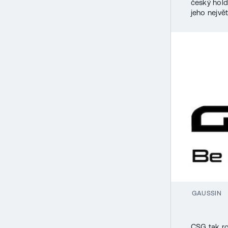
český hold
jeho nejvě
GAUSSIN
CSG tak ro