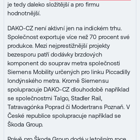
je tedy daleko složitější a pro firmu
hodnotnější.
DAKO-CZ není aktivní jen na indickém trhu.
Společnost exportuje více než 70 procent své
produkce. Mezi nejprestižnější projekty
bezesporu patří dodávky brzdových
komponent do souprav metra společnosti
Siemens Mobility určených pro linku Piccadilly
londýnského metra. Kromě Siemensu
spolupracuje DAKO-CZ dlouhodobě například
se společnostmi Talgo, Stadler Rail,
Tatravagónka Poprad či Modertrans Poznaň. V
České republice spolupracuje například se
Škoda Group.
Právě pro Škoda Group dodá v letošním roce