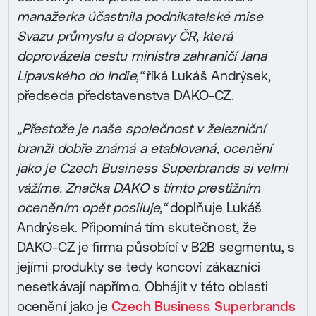
manažerka účastnila podnikatelské mise
Svazu průmyslu a dopravy ČR, která
doprovázela cestu ministra zahraničí Jana
Lipavského do Indie,“
říká Lukáš Andrýsek,
předseda představenstva DAKO-CZ.
„Přestože je naše společnost v železniční
branži dobře známá a etablovaná, ocenění
jako je Czech Business Superbrands si velmi
vážíme. Značka DAKO s tímto prestižním
oceněním opět posiluje,“
doplňuje Lukáš
Andrýsek. Připomíná tím skutečnost, že
DAKO-CZ je firma působící v B2B segmentu, s
jejími produkty se tedy koncoví zákazníci
nesetkávají napřímo. Obhájit v této oblasti
ocenění jako je
Czech Business Superbrands