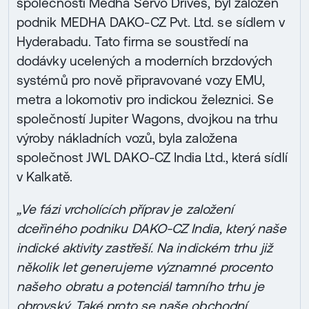
společností Medha Servo Drives, byl založen
podnik MEDHA DAKO-CZ Pvt. Ltd. se sídlem v
Hyderabadu. Tato firma se soustředí na
dodávky ucelených a moderních brzdových
systémů pro nově připravované vozy EMU,
metra a lokomotiv pro indickou železnici. Se
společností Jupiter Wagons, dvojkou na trhu
výroby nákladních vozů, byla založena
společnost JWL DAKO-CZ India Ltd., která sídlí
v Kalkatě.
„Ve fázi vrcholících příprav je založení
dceřiného podniku DAKO-CZ India, který naše
indické aktivity zastřeší. Na indickém trhu již
několik let generujeme významné procento
našeho obratu a potenciál tamního trhu je
obrovský. Také proto se naše obchodní