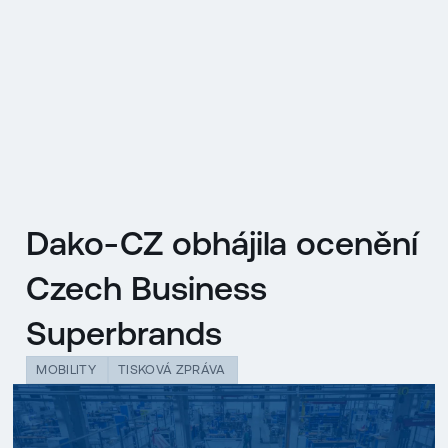
EN
MENU
ENGLISH
|
ČESKY
Dako-CZ obhájila ocenění
Czech Business
Superbrands
MOBILITY
TISKOVÁ ZPRÁVA