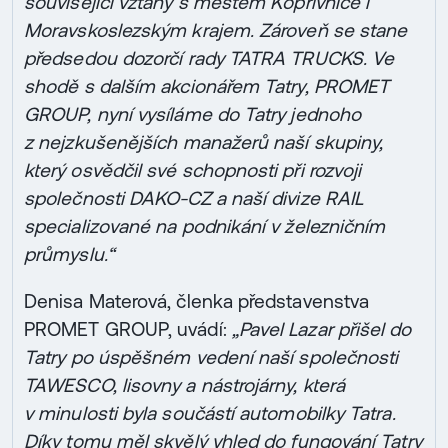
související vztahy s městem Kopřivnice i
Moravskoslezským krajem. Zároveň se stane
předsedou dozorčí rady TATRA TRUCKS. Ve
shodě s dalším akcionářem Tatry, PROMET
GROUP, nyní vysíláme do Tatry jednoho
z nejzkušenějších manažerů naší skupiny,
který osvědčil své schopnosti při rozvoji
společnosti DAKO-CZ a naší divize RAIL
specializované na podnikání v železničním
průmyslu.“
Denisa Materová, členka představenstva
PROMET GROUP, uvádí:
„Pavel Lazar přišel do
Tatry po úspěšném vedení naší společnosti
TAWESCO, lisovny a nástrojárny, která
v minulosti byla součástí automobilky Tatra.
Díky tomu měl skvělý vhled do fungování Tatry