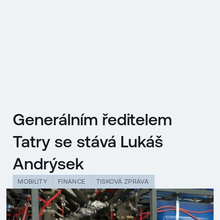
EN
MENU
ENGLISH
|
ČESKY
Generálním ředitelem
Tatry se stává Lukáš
Andrýsek
MOBILITY
FINANCE
TISKOVÁ ZPRÁVA