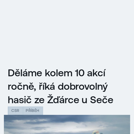
EN
MENU
ENGLISH
|
ČESKY
Děláme kolem 10 akcí
ročně, říká dobrovolný
hasič ze Žďárce u Seče
CSR
PŘÍBĚH