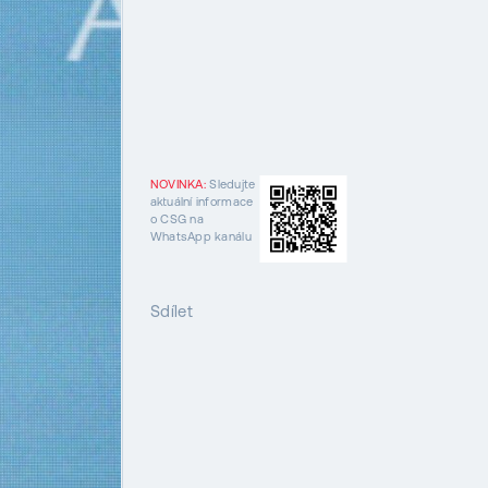
NOVINKA:
Sledujte
aktuální informace
o CSG na
WhatsApp kanálu
Sdílet