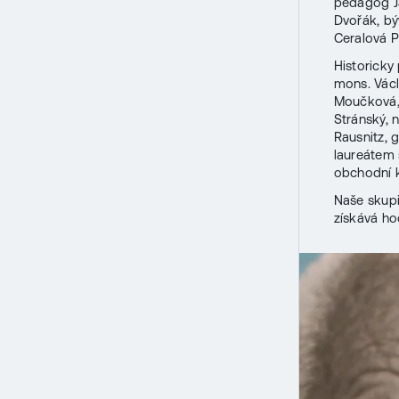
pedagog Jar
Dvořák, bý
Ceralová Pe
Historicky
mons. Václ
Moučková, 
Stránský, 
Rausnitz, 
laureátem 
obchodní 
Naše skupi
získává h