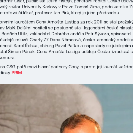
omír Císař, publicista Jefim Fištejn, generální ředitel České televi
valý rektor Univerzity Karlovy v Praze Tomáš Zima, podnikatelka 
trofová či lékař, profesor Jan Pirk, který je jeho předsedou.
 prvním laureátem Ceny Arnošta Lustiga za rok 2011 se stal pražsk
av Malý. Dalšími nositeli se postupně stali legendární česká hlasat
Bedřich Utitz, zakladatel Dobrého anděla Petr Sýkora, spisovatel J
někdejší mluvčí Charty 77 Dana Němcová, česko-americký podnika
generál Karel Řehka, chirurg Pavel Pafko a naposledy se jubilejní
stal Šimon Pánek. Cenu Arnošta Lustiga uděluje Česko-izraelská 
komora.
na CSG patří mezi hlavní partnery Ceny, a proto její laureát každo
odinky
PRIM
.