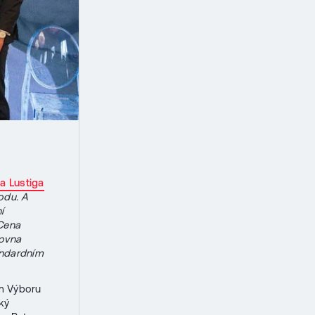
a Lustiga
odu. A
í
 Cena
rovna
andardním
ím Výboru
ký