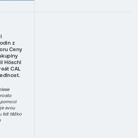
e
l
odin z
boru Ceny
 skupiny
il Höschl
ureát CAL
vedlnost.
hlase
prosto
i pomoci
uje svou
lidí těžko
m