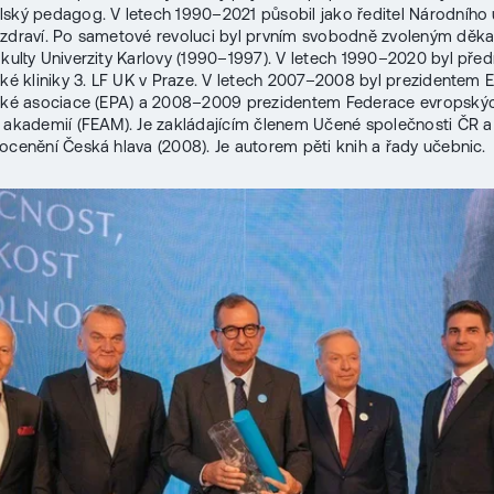
ský pedagog. V letech 1990–2021 působil jako ředitel Národního
zdraví. Po sametové revoluci byl prvním svobodně zvoleným děk
akulty Univerzity Karlovy (1990–1997). V letech 1990–2020 byl pře
cké kliniky 3. LF UK v Praze. V letech 2007–2008 byl prezidentem 
ické asociace (EPA) a 2008–2009 prezidentem Federace evropský
 akademií (FEAM). Je zakládajícím členem Učené společnosti ČR a
ocenění Česká hlava (2008). Je autorem pěti knih a řady učebnic.