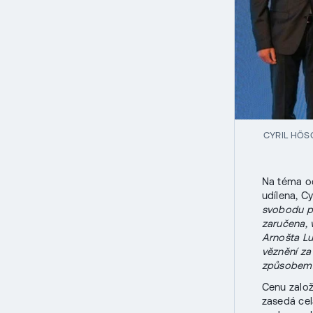
CYRIL HÖS
Na téma od
udílena, Cy
svobodu po
zaručena, 
Arnošta Lus
věznění za
způsobem.
Cenu založ
zasedá cel