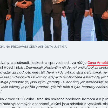
CHL NA PŘEDÁVÁNÍ CENY ARNOŠTA LUSTIGA
vahy, statečnosti, lidskosti a spravedlnosti, za něž je
Cena Arnošt
ril Höschl říká:
„Znamenají především nikdy nekončící boj za svob
važuji za hodnotu nejvyšší. Není nikdy vybojována definitivně, nen
ve všech dějinných i životních etapách je ohrožena a hodnoty, jež
tiga představuje, jsou jejími garanty. I v dobách, jež nepřinášejí z
 vaše názory, je pořád prostor uplatnit péči o tyto hodnoty nadst
“
ila v roce 2011 Česko-izraelská smíšená obchodní komora a v jej
á řada významných osobností, jakými jsou advokát a vysokoškols