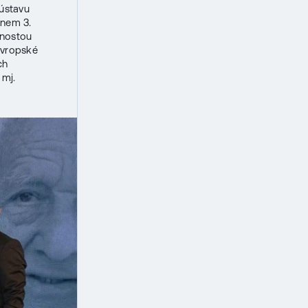
 ústavu
anem 3.
dnostou
Evropské
ch
 mj.