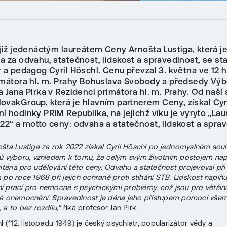
 již jedenáctým laureátem Ceny Arnošta Lustiga, která j
 za odvahu, statečnost, lidskost a spravedlnost, se sta
 a pedagog Cyril Höschl. Cenu převzal 3. května ve 12 h
imátora hl. m. Prahy Bohuslava Svobody a předsedy Vý
 Jana Pirka v Rezidenci primátora hl. m. Prahy. Od naší
ovakGroup, která je hlavním partnerem Ceny, získal Cyr
í hodinky PRIM Republika, na jejichž víku je vyryto „La
22“ a motto ceny: odvaha a statečnost, lidskost a spra
šta Lustiga za rok 2022 získal Cyril Höschl po jednomyslném sou
ů výboru, vzhledem k tomu, že celým svým životním postojem na
ritéria pro udělování této ceny. Odvahu a statečnost projevoval př
 po roce 1968 při jejich ochraně proti stíhání STB. Lidskost naplň
 prací pro nemocné s psychickými problémy, což jsou pro většinu 
ná onemocnění. Spravedlnost je dána jeho přístupem pomoci vše
 a to bez rozdílu,“
říká profesor Jan Pirk.
l (*12. listopadu 1949) je český psychiatr, popularizátor vědy a