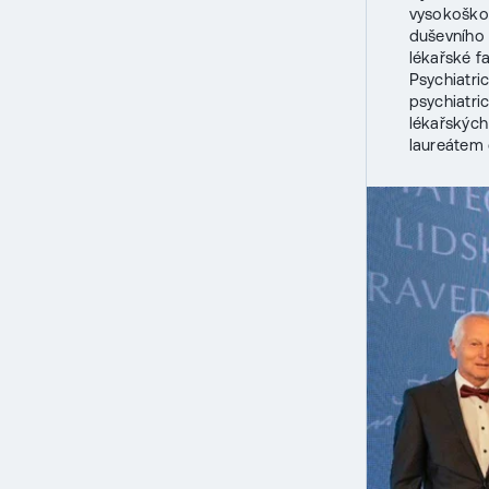
vysokoškol
duševního 
lékařské f
Psychiatri
psychiatr
lékařských
laureátem 