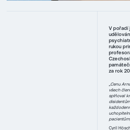
V pořadí
udělována
psychiatr
rukou pr
profesora
Czechosl
památečn
za rok 20
„Cenu Arno
všech člen
splňoval k
disidentům
každodenní
uchopitel
pacientům,
Cyril Hösch