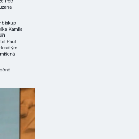
ze Petr
Zuzana
ý biskup
elka Kamila
iří
tel Paul
m desátým
smíšená
ročně