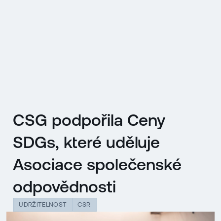
EN
MENU
ENGLISH
|
ČESKY
CSG podpořila Ceny
SDGs, které uděluje
Asociace společenské
odpovědnosti
UDRŽITELNOST
CSR