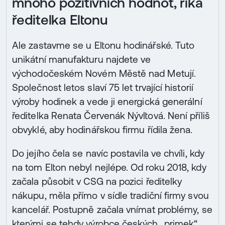
mnoho pozitivních hodnot, říká
ředitelka Eltonu
Ale zastavme se u Eltonu hodinářské. Tuto
unikátní manufakturu najdete ve
východočeském Novém Městě nad Metují.
Společnost letos slaví 75 let trvající historií
výroby hodinek a vede ji energická generální
ředitelka Renata Červenák Nývltová. Není příliš
obvyklé, aby hodinářskou firmu řídila žena.
Do jejího čela se navíc postavila ve chvíli, kdy
na tom Elton nebyl nejlépe. Od roku 2018, kdy
začala působit v CSG na pozici ředitelky
nákupu, měla přímo v sídle tradiční firmy svou
kancelář. Postupně začala vnímat problémy, se
kterými se tehdy výrobce českých „primek“