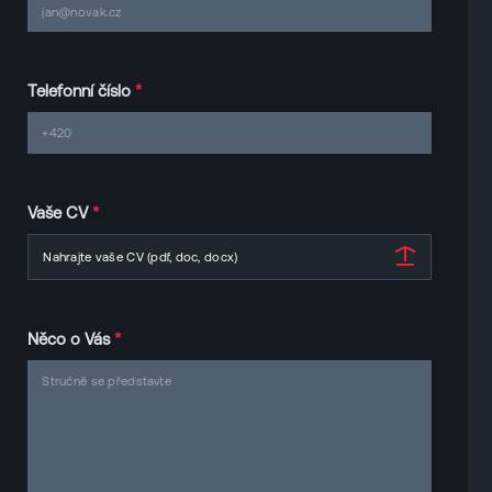
Telefonní číslo
*
Vaše CV
*
Nahrajte vaše CV (pdf, doc, docx)
Něco o Vás
*