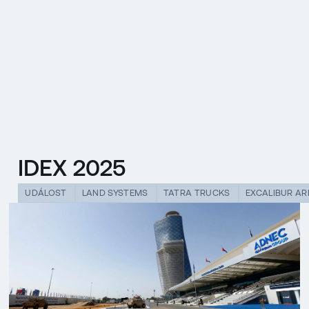
EN
MENU
ENGLISH
|
ČESKY
IDEX 2025
UDÁLOST
LAND SYSTEMS
TATRA TRUCKS
EXCALIBUR A