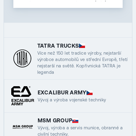
partnery vystavovat na veletrhu
IDEX 2025 v Abú Dhabí
TATRA TRUCKS
Více než 150 let tradice výroby, nejstarší
výrobce automobilů ve střední Evropě, třetí
nejstarší na světě. Kopřivnická TATRA je
legenda
EXCALIBUR ARMY
Vývoj a výroba vojenské techniky
MSM GROUP
Vývoj, výroba a servis munice, obranné a
civilní techniky.