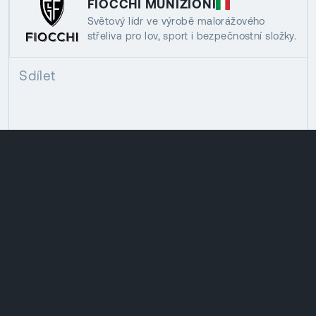
FIOCCHI MUNIZIONI
Světový lídr ve výrobě malorážového
střeliva pro lov, sport i bezpečnostní složky.
Sdílet