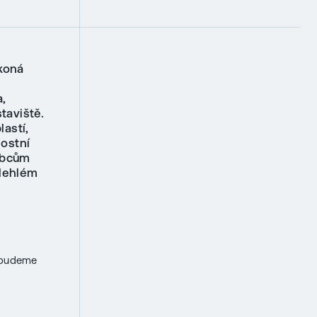
 koná
a,
taviště.
astí,
ostní
robcům
ilehlém
s budeme