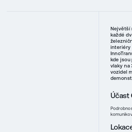
Největší
každé dva
železničn
interiéry
InnoTran
kde jsou
vlaky na
vozidel 
demonst
Účast
Podrobnos
komunikov
Lokac