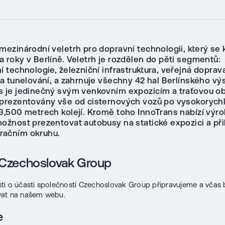
 mezinárodní veletrh pro dopravní technologii, který se
 roky v Berlíně. Veletrh je rozdělen do pěti segmentů:
í technologie, železniční infrastruktura, veřejná doprav
 a tunelování, a zahrnuje všechny 42 hal Berlínského výs
s je jedinečný svým venkovním expozicím a traťovou obl
 prezentovány vše od cisternových vozů po vysokorychl
 3,500 metrech kolejí. Kromě toho InnoTrans nabízí vý
možnost prezentovat autobusy na statické expozici a př
račním okruhu.
 Czechoslovak Group
ti o účasti společností Czechoslovak Group připravujeme a vča
at na našem webu.
e