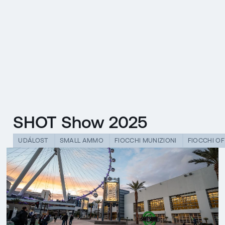
EN
MENU
ENGLISH
|
ČESKY
SHOT Show 2025
UDÁLOST
SMALL AMMO
FIOCCHI MUNIZIONI
FIOCCHI O