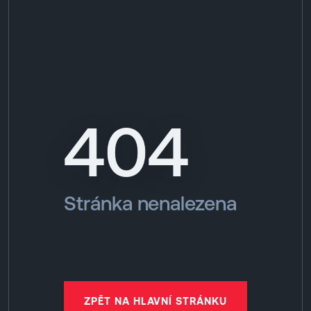
EN
MENU
404
ENGLISH
|
ČESKY
Stránka nenalezena
ZPĚT NA HLAVNÍ STRÁNKU