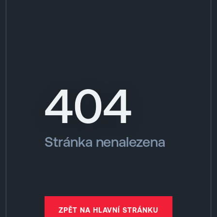
EN
MENU
404
ENGLISH
|
ČESKY
Stránka nenalezena
ZPĚT NA HLAVNÍ STRÁNKU