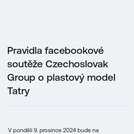
EN
MENU
Pravidla facebookové
ENGLISH
|
ČESKY
soutěže Czechoslovak
Group o plastový model
Tatry
V pondělí 9. prosince 2024 bude na