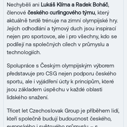
Nechyběli ani
Lukáš Klíma a Radek Boháč
,
členové
českého curlingového týmu
, který
aktuálně tvrdě trénuje na zimní olympijské hry.
Jejich odhodlání a týmový duch jsou inspirací
nejen pro sportovce, ale i pro všechny, kdo se
podílejí na společných cílech v průmyslu a
technologiích.
Spolupráce s Českým olympijským výborem
představuje pro CSG nejen podporu českého
sportu, ale i vyjádření úcty k principům, které
jsou základem úspěchu v každé oblasti
lidského snažení.
Třicet let Czechoslovak Group je příběhem lidí,
kteří společně budují budoucnost českého,
evropského i světového průmyslu – s