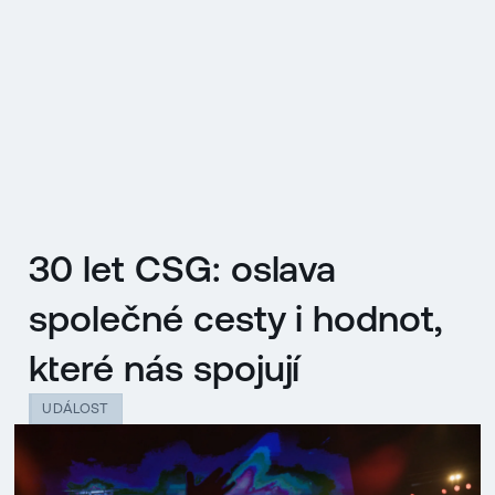
EN
MENU
ENGLISH
|
ČESKY
30 let CSG: oslava
společné cesty i hodnot,
které nás spojují
UDÁLOST