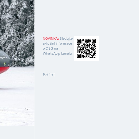
NOVINKA:
Sledujte
aktuální informace
o CSG na
WhatsApp kanálu
Sdílet