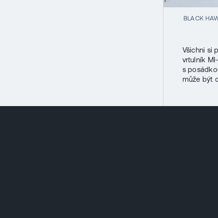
BLACK HA
Všichni si
vrtulník M
s posádko
může být d