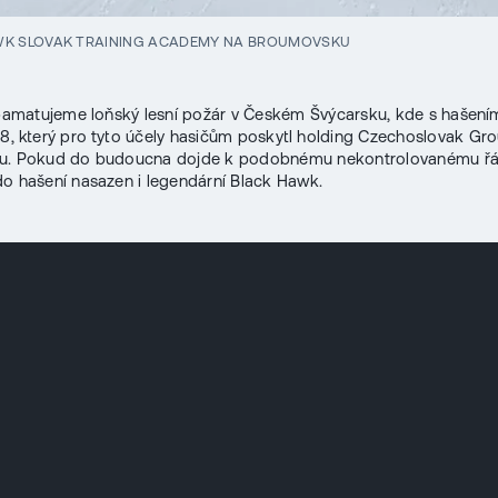
WK SLOVAK TRAINING ACADEMY NA BROUMOVSKU
 pamatujeme loňský lesní požár v Českém Švýcarsku, kde s hašen
I-8, který pro tyto účely hasičům poskytl holding Czechoslovak Gro
u. Pokud do budoucna dojde k podobnému nekontrolovanému řádě
o hašení nasazen i legendární Black Hawk.