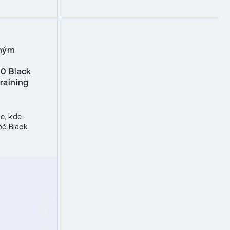
lným
60 Black
raining
le, kde
ně Black