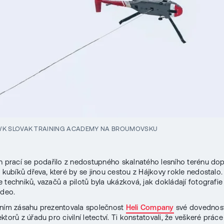
WK SLOVAK TRAINING ACADEMY NA BROUMOVSKU
n prací se podařilo z nedostupného skalnatého lesního terénu dop
t kubíků dřeva, které by se jinou cestou z Hájkovy rokle nedostalo.
 techniků, vazačů a pilotů byla ukázková, jak dokládají fotografie 
ideo.
sním zásahu prezentovala společnost
Heli Company
své dovednost
ktorů z úřadu pro civilní letectví. Ti konstatovali, že veškeré prác