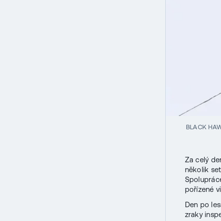
BLACK HA
Za celý de
několik se
Spolupráce
pořízené v
Den po le
zraky inspe