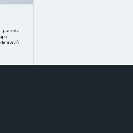
ím pomáhal
up i
ní živlů,