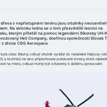
ě dřeva v nepřístupném terénu jsou vrtulníky neocenite
em. Na sklonku ledna se o tom přesvědčili lesníci na
ku, kterým přiletěl na pomoc legendární Sikorsky UH-
vozovaný Heli Company, dceřinou společností Slovak T
z divize CSG Aerospace.
byla obec Slavný, odkud vrtulník vyrážel do nedaleké Hájkovy rok
čů a techniků na lano připevňovala pokácené kmeny, které násled
vil na místo, odkud mohly být odvezeny k dalšímu zpracování.