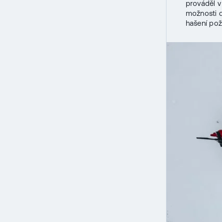
prováděl v
možnosti d
hašení pož