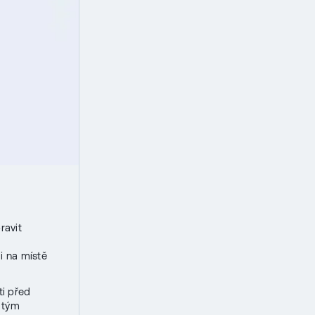
ravit
i na místě
i před
e tým