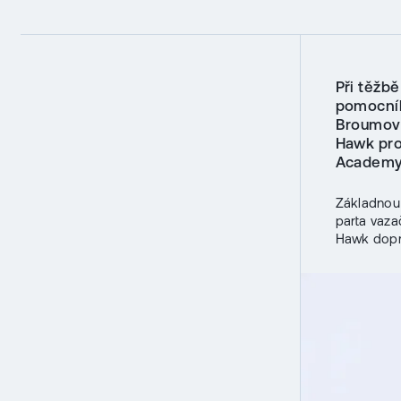
Při těžb
pomocník
Broumovs
Hawk pro
Academy 
Základnou 
parta vaza
Hawk dopra