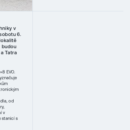
hniky v
sobotu 6.
okalitě
s budou
 a Tatra
8×8 EVO.
vyznačuje
vkům
ktronickým
dla, od
ry,
í v
stanicí s