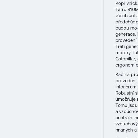
Kopřivnic
Tatru 810M
všech kol 
předchůdce,
budou moci
generace, 
provedení
Třetí gene
motory Tat
Catepillar
ergonomie 
Kabina pro
provedení
interiérem
Robustní s
umožňuje 
Tomu jsou 
a vzducho
centrální 
vzduchový
hnaných a 