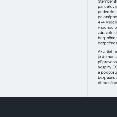
Šternbers
pancéřovan
podvozku T
polonáprav
4×4 vhodný
vhodnou pl
zdravotnic
bezpečnostn
bezpečnost
Akci Bahna
je demons
připraveno
skupiny CS
a podporují
bezpečnost
obranného