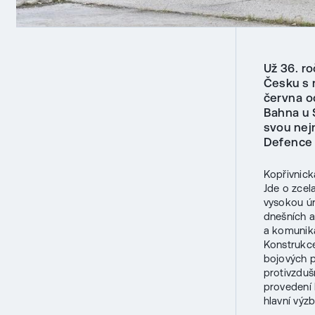
Už 36. ro
Česku s 
června o
Bahna u 
svou nej
Defence 
Kopřivnick
Jde o zcel
vysokou úr
dnešních a
a komunika
Konstrukce
bojových p
protivzduš
provedení 
hlavní výz