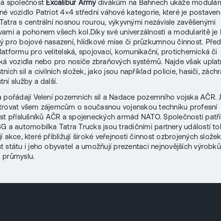
ká společnost
Excalibur Army
divákům na Bahnech ukáže modulár
é vozidlo Patriot 4×4 střední váhové kategorie, které je postave
atra s centrální nosnou rourou, výkyvnými nezávisle zavěšenými
ami a pohonem všech kol.Díky své univerzálnosti a modularitě je 
 pro bojové nasazení, hlídkové mise či průzkumnou činnost. Před
atformu pro velitelská, spojovací, komunikační, protichemická či
ká vozidla nebo pro nosiče zbraňových systémů. Najde však uplatn
ích sil a civilních složek, jako jsou například policie, hasiči, záchr
ní služby a další.
 pořádají Velení pozemních sil a Nadace pozemního vojska AČR. J
trovat všem zájemcům o současnou vojenskou techniku profesní
st příslušníků AČR a spojeneckých armád NATO. Společnosti patří
G a automobilka Tatra Trucks jsou tradičními partnery událostí t
 akce, které přibližují široké veřejnosti činnost ozbrojených složek
 státu i jeho obyvatel a umožňují prezentaci nejnovějších výrobk
 průmyslu.