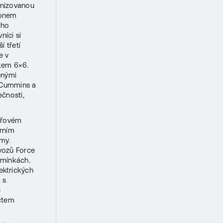
nizovanou
honem
ého
níci si
 třetí
e v
kem 6×6.
enými
i Cummins a
ečnosti,
eřovém
rním
my.
vozů Force
dmínkách.
ektrických
 s
e
čtem