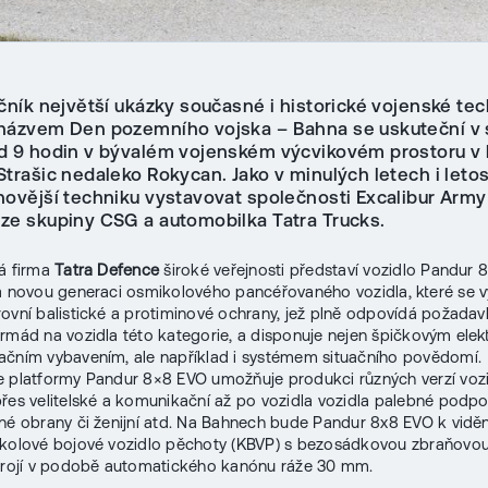
čník největší ukázky současné i historické vojenské tec
názvem Den pozemního vojska – Bahna se uskuteční v 
d 9 hodin v bývalém vojenském výcvikovém prostoru v l
Strašic nedaleko Rokycan. Jako v minulých letech i leto
novější techniku vystavovat společnosti Excalibur Army
ze skupiny CSG a automobilka Tatra Trucks.
á firma
Tatra Defence
široké veřejnosti představí vozidlo Pandur 
a novou generaci osmikolového pancéřovaného vozidla, které se 
ovní balistické a protiminové ochrany, jež plně odpovídá požada
rmád na vozidla této kategorie, a disponuje nejen špičkovým ele
čním vybavením, ale například i systémem situačního povědomí.
 platformy Pandur 8×8 EVO umožňuje produkci různých verzí vozi
řes velitelské a komunikační až po vozidla vozidla palebné podpo
né obrany či ženijní atd. Na Bahnech bude Pandur 8x8 EVO k viděn
kolové bojové vozidlo pěchoty (KBVP) s bezosádkovou zbraňovou 
brojí v podobě automatického kanónu ráže 30 mm.