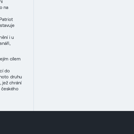
ní
no na
Patriot
stavuje
ění i u
anáři,
ejím cílem
cí do
ohoto druhu
, jež chrání
ů českého