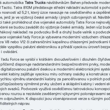
ká automobilka
Tatra Trucks
návštěvníkům Bahen předvede moder
 Tactic. Tatra 810M představuje střední nákladní automobil s po
a nosností až 5,2 t, který úzce navazuje na osvědčeného a úspěšn
 jenž je ve výzbroji české armády i jiných ozbrojených sil. Návštěv
 také prohlédnout dva vojenské automobily Tatra Force nejnovější
které se budou zavádět do výzbroje české armády. Jeden vůz bud
 hákový nakladač na podvozku 8×8 a druhý bude valník s podvoz
race vojenské řady Force je vybavena moderními vzduchem chlaz
ra V8 nebo V12 či zahraničními kapalinou chlazenými jednotkam
, dále vyspělou palubní elektronikou a přináší vysokou úroveň bezp
i ovládání.
 řadu Force se vyrábí v krátkém dvoudveřovém i dlouhém čtyřdv
, přičemž disponuje nadstandardními bezpečnostními prvky, mode
, digitalizovanou palubní deskou a moderními elektronickými systé
kelet kabiny zajišťuje vysokou míru ochrany osádky a konstrukce 
rychlou výměnu standardní kabiny za pancéřovanou v polních po
přizpůsobeny výměnné prvky uložení a sklápění kabiny i vedení el
vých svazků. Podvozek využívá osvědčenou tatrováckou koncepci
nosnou rourou a nezávisle zavěšenými výkyvnými polonápravami s
m odpružením. K dispozici jsou vícenápravové verze s různým po
řiditelných náprav.