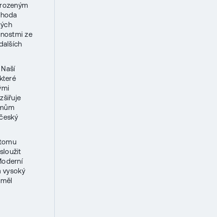
řirozeným
dohoda
kých
čnostmi ze
dalších
 Naší
které
ými
zšiřuje
ramům
 český
K tomu
sloužit
Moderní
a vysoký
 měl