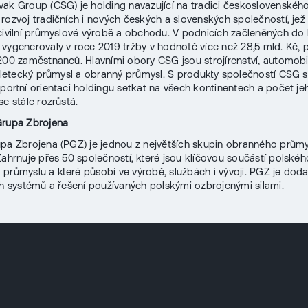
ak Group (CSG) je holding navazující na tradici československéh
rozvoj tradičních i nových českých a slovenských společností, jež 
civilní průmyslové výrobě a obchodu. V podnicích začleněných do
 vygenerovaly v roce 2019 tržby v hodnotě více než 28,5 mld. Kč, 
200 zaměstnanců. Hlavními obory CSG jsou strojírenství, automobi
, letecký průmysl a obranný průmysl. S produkty společností CSG s
xportní orientaci holdingu setkat na všech kontinentech a počet je
se stále rozrůstá.
Grupa Zbrojena
pa Zbrojena (PGZ) je jednou z největších skupin obranného průmy
Zahrnuje přes 50 společností, které jsou klíčovou součástí polskéh
průmyslu a které působí ve výrobě, službách i vývoji. PGZ je doda
ch systémů a řešení používaných polskými ozbrojenými silami.