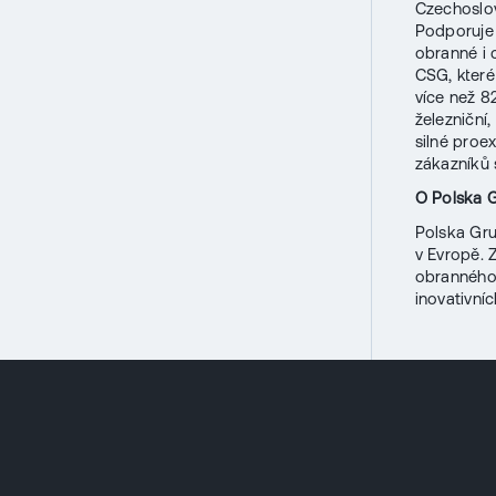
Czechoslov
Podporuje 
obranné i 
CSG, které
více než 8
železniční
silné proe
zákazníků 
O Polska 
Polska Gru
v Evropě. 
obranného 
inovativní