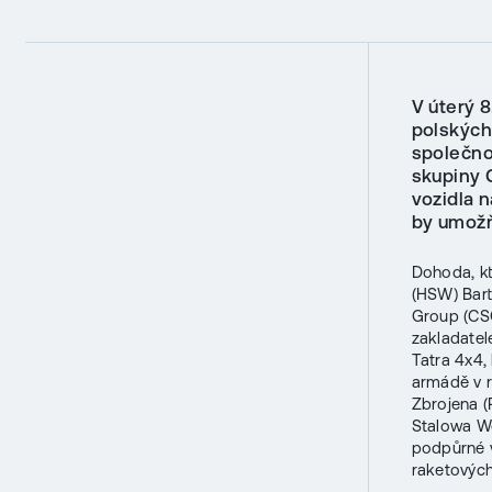
V úterý 
polských
společno
skupiny 
vozidla 
by umožň
Dohoda, kt
(HSW) Bart
Group (CS
zakladatel
Tatra 4x4,
armádě v r
Zbrojena (
Stalowa Wo
podpůrné v
raketových 