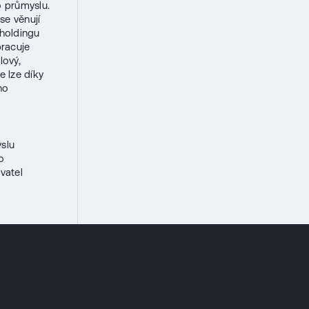
o průmyslu.
se věnují
 holdingu
pracuje
lový,
e lze díky
ho
slu
o
vatel