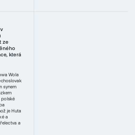
 v
u
t ze
něného
ce, která
lowa Wola
zechoslovak
ím synem
vozkem
o polské
upa
hož je Huta
ké a
řelectva a