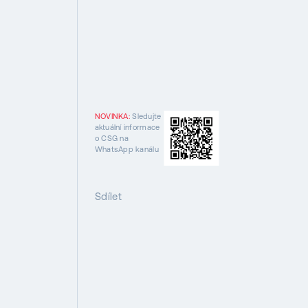
NOVINKA:
Sledujte
aktuální informace
o CSG na
WhatsApp kanálu
Sdílet