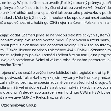
 smlouvy Wojciech Grzonka uvedl: „Polský obranný průmysl je p
průmyslu českého, a to i díky členství obou zemí ve V4. Dnešní 
e unikátní příležitost pro uplatnění tatrováckého podvozku v pols
h silách. Měla by být i novým impulsem ke spolupráci mezi spole
Z a společnostmi z holdingu CSG nejen na území Polska, ale i na 
 Zając dodal: „Zaměřujeme se na výrobu dělostřeleckých systémů.
e nabízet komplexní řešení včetně modulů pro velení a řízení palby, 
e spolupráci s členskými společnostmi holdingu PGZ i se soukrom
mi. Získání licence na výrobu obrněnce 4x4 v Polsku významně ro
nosti zajistit pro polskou armádu řešení šité na míru jejím prog
rozvoje dělostřelectva. Velmi si vážíme toho, že naším partnerem je
značka Tatra.“
ojené síly se snaží o zvýšení své taktické i strategické mobility. 
odí podvozek Tatra 4x4 s vynikajícími výkony v terénu, který může 
rzální základ pro různé specializované verze u všech druhů vojsk. 
idla přináší velmi dobré jízdní vlastnosti, nízké náklady na provoz 
o obsluhu. Výsledek spolupráce firem holdingu CSG a HSW by se
t na výstavě MSPO v Kielcích už příští rok.
u Czechoslovak Group