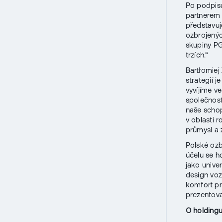
Po podpisu
partnerem 
představuj
ozbrojenýc
skupiny PG
trzích.“
Bartłomiej
strategií j
vyvíjíme v
společnost
naše schop
v oblasti 
průmysl a 
Polské ozbr
účelu se h
jako unive
design voz
komfort pr
prezentova
O holding