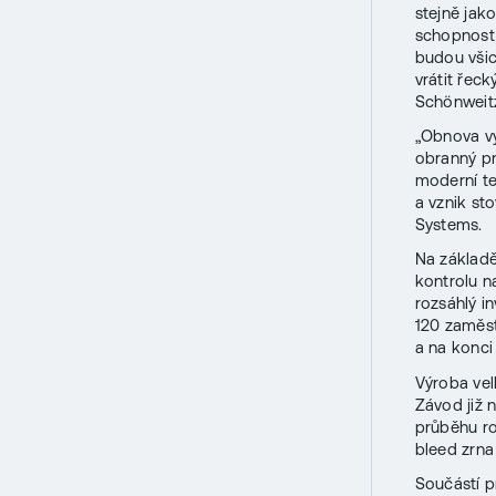
stejně jak
schopnost 
budou všic
vrátit řec
Schönweit
„Obnova vý
obranný pr
moderní te
a vznik st
Systems.
Na základ
kontrolu n
rozsáhlý i
120 zaměst
a na konci
Výroba ve
Závod již 
průběhu r
bleed zrna
Součástí p