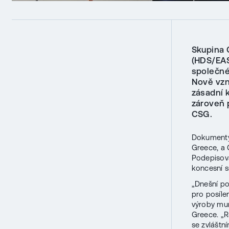
Skupina 
(HDS/EAS
společné
Nově vzni
zásadní 
zároveň p
CSG.
Dokumenty 
Greece, a 
Podepisova
koncesní s
„Dnešní po
pro posíle
výroby mun
Greece. „R
se zvláštn