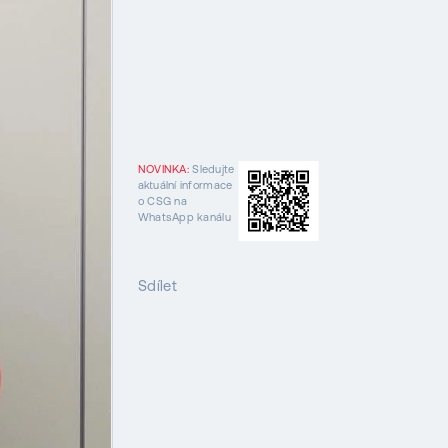
NOVINKA:
Sledujte
aktuální informace
o CSG na
WhatsApp kanálu
Sdílet