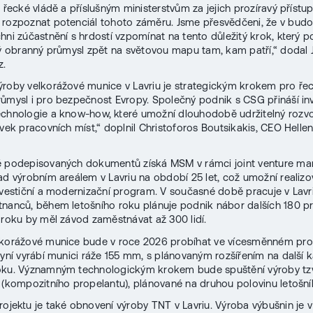
o řecké vládě a příslušným ministerstvům za jejich prozíravý přístup
rozpoznat potenciál tohoto záměru. Jsme přesvědčeni, že v bud
hni zúčastnění s hrdostí vzpomínat na tento důležitý krok, který 
ký obranný průmysl zpět na světovou mapu tam, kam patří,“ dodal Ji
z.
roby velkorážové munice v Lavriu je strategickým krokem pro ře
ůmysl i pro bezpečnost Evropy. Společný podnik s CSG přináší inv
chnologie a know-how, které umožní dlouhodobě udržitelný rozvo
ovek pracovních míst,“ doplnil Christoforos Boutsikakis, CEO Helle
ě podepisovaných dokumentů získá MSM v rámci joint venture m
ad výrobním areálem v Lavriu na období 25 let, což umožní realizo
nvestiční a modernizační program. V současné době pracuje v Lavri
nanců, během letošního roku plánuje podnik nábor dalších 180 p
 roku by měl závod zaměstnávat až 300 lidí.
lkorážové munice bude v roce 2026 probíhat ve vícesměnném pro
nyní vyrábí munici ráže 155 mm, s plánovaným rozšířením na další ka
oku. Významným technologickým krokem bude spuštění výroby tzv
 (kompozitního propelantu), plánované na druhou polovinu letošní
rojektu je také obnovení výroby TNT v Lavriu. Výroba výbušnin je 