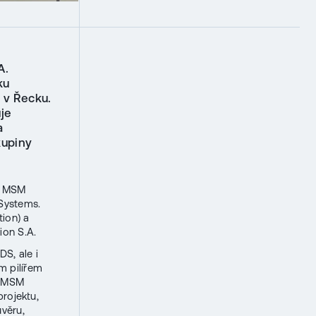
A.
ku
 v Řecku.
uje
a
kupiny
ti MSM
 Systems.
tion) a
ion S.A.
DS, ale i
m pilířem
l MSM
projektu,
věru,