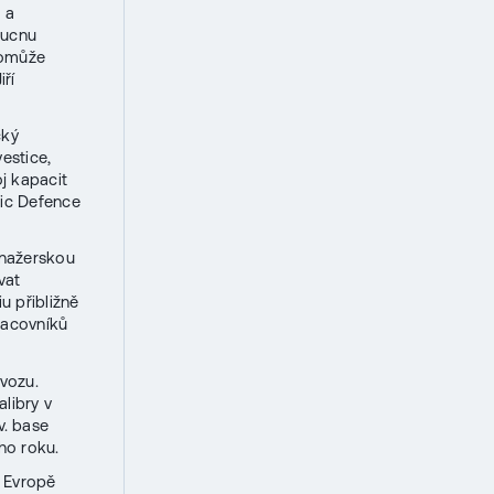
 a
oucnu
pomůže
ří
cký
estice,
j kapacit
nic Defence
anažerskou
vat
u přibližně
racovníků
vozu.
libry v
. base
ho roku.
v Evropě