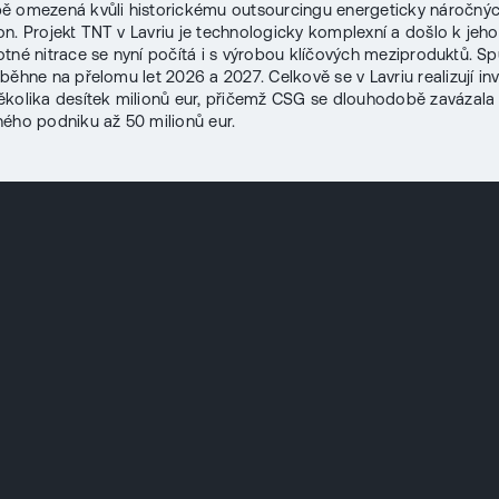
ě omezená kvůli historickému outsourcingu energeticky náročný
n. Projekt TNT v Lavriu je technologicky komplexní a došlo k jeho 
tné nitrace se nyní počítá i s výrobou klíčových meziproduktů. Sp
běhne na přelomu let 2026 a 2027. Celkově se v Lavriu realizují inv
kolika desítek milionů eur, přičemž CSG se dlouhodobě zavázala 
ého podniku až 50 milionů eur.