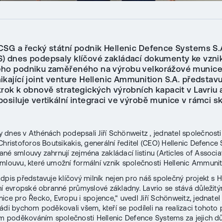
CSG a řecký státní podnik Hellenic Defence Systems S.
) dnes podepsaly klíčové zakládací dokumenty ke vzni
ho podniku zaměřeného na výrobu velkorážové munice
kající joint venture Hellenic Ammunition S.A. představ
krok k obnově strategických výrobních kapacit v Lavriu 
osiluje vertikální integraci ve výrobě munice v rámci s
dnes v Athénách podepsali Jiří Schönweitz , jednatel společnos
Christoforos Boutsikakis, generální ředitel (CEO) Hellenic Defence
né smlouvy zahrnují zejména zakládací listinu (Articles of Associa
mlouvu, které umožní formální vznik společnosti Hellenic Ammunit
dpis představuje klíčový milník nejen pro náš společný projekt s H
ní evropské obranné průmyslové základny. Lavrio se stává důležitý
ice pro Řecko, Evropu i spojence,“ uvedl Jiří Schönweitz, jednate
ádi bychom poděkovali všem, kteří se podíleli na realizaci tohoto 
ím poděkováním společnosti Hellenic Defence Systems za jejich dů