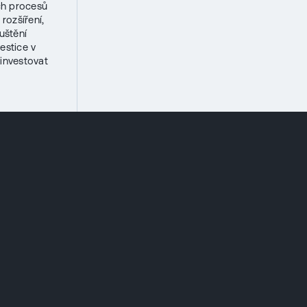
ch procesů
rozšíření,
uštění
estice v
investovat