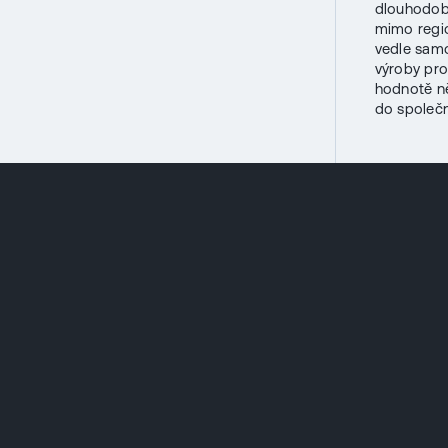
dlouhodob
mimo regio
vedle samo
výroby pro
hodnotě ně
do společn