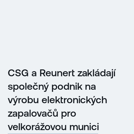
EN
MENU
ENGLISH
|
ČESKY
CSG a Reunert zakládají
společný podnik na
výrobu elektronických
zapalovačů pro
velkorážovou munici