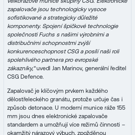
velkorážové munice skupiny CSG. Elektronické
zapalovače jsou technologicky vysoce
sofistikované a strategicky důležité
komponenty. Spojení špičkové technologie
společnosti Fuchs s našimi výrobními a
distribučními schopnostmi zvýší
konkurenceschopnost CSG a posílí naši roli
spolehlivého partnera pro evropské
zákazníky,“
uvedl Jan Marinov, generální ředitel
CSG Defence.
Zapalovač je klíčovým prvkem každého
dělostřeleckého granátu, protože určuje čas i
způsob detonace. U moderní munice ráže 155
mm jsou dnes elektronické zapalovače
standardem a umožňují více režimů činnosti –
okamžitý nárazový výbuch, zpožděnou