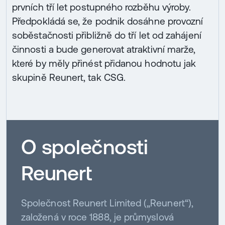
prvních tří let postupného rozběhu výroby.
Předpokládá se, že podnik dosáhne provozní
soběstačnosti přibližně do tří let od zahájení
činnosti a bude generovat atraktivní marže,
které by měly přinést přidanou hodnotu jak
skupině Reunert, tak CSG.
O společnosti
Reunert
Společnost Reunert Limited („Reunert“),
založená v roce 1888, je průmyslová