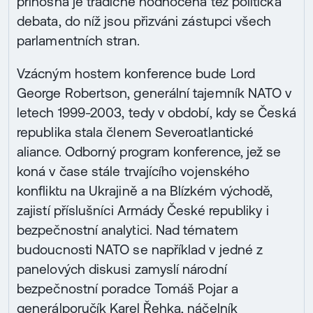
přínosná je tradičně hodnocena též politická
debata, do níž jsou přizváni zástupci všech
parlamentních stran.
Vzácným hostem konference bude Lord
George Robertson, generální tajemník NATO v
letech 1999-2003, tedy v období, kdy se Česká
republika stala členem Severoatlantické
aliance. Odborný program konference, jež se
koná v čase stále trvajícího vojenského
konfliktu na Ukrajině a na Blízkém východě,
zajistí příslušníci Armády České republiky i
bezpečnostní analytici. Nad tématem
budoucnosti NATO se například v jedné z
panelových diskusi zamyslí národní
bezpečnostní poradce Tomáš Pojar a
generálporučík Karel Řehka, náčelník