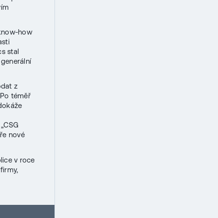
vím
é know-how
sti
s stal
 generální
odat z
 „Po téměř
 dokáže
: „CSG
vře nové
lice v roce
firmy,