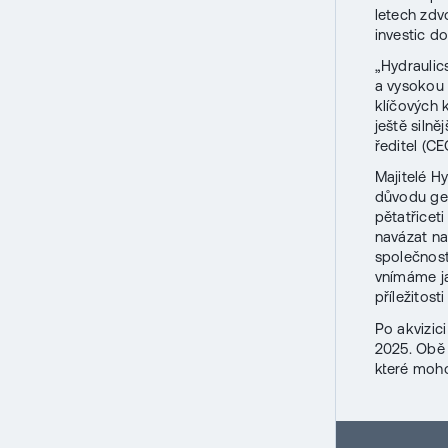
letech zdv
investic do
„Hydraulic
a vysokou 
klíčových 
ještě silně
ředitel (C
Majitelé Hy
důvodu gen
pětatřicet
navázat na 
společnosti
vnímáme ja
příležitost
Po akvizic
2025. Obě 
které moho