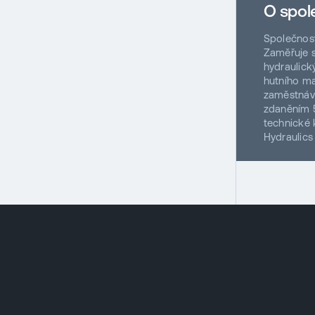
O spole
Společnost
Zaměřuje s
hydraulick
hutního ma
zaměstnává
zdaněním 5
technické k
Hydraulics