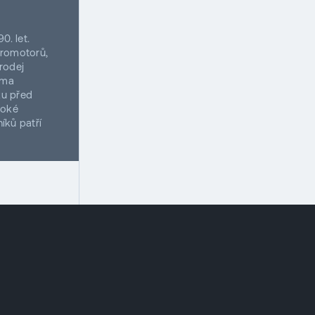
0. let.
dromotorů,
rodej
rma
ku před
soké
níků patří