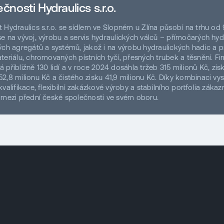
čnosti Hydraulics s.r.o.
 Hydraulics s.r.o. se sídlem ve Slopném u Zlína působí na trhu od 9
e na vývoj, výrobu a servis hydraulických válců – přímočarých hy
ých agregátů a systémů, jakož i na výrobu hydraulických hadic a p
teriálu, chromovaných pístních tyčí, přesných trubek a těsnění. Fi
 přibližně 130 lidí a v roce 2024 dosáhla tržeb 315 milionů Kč, zis
2,8 milionu Kč a čistého zisku 41,9 milionu Kč. Díky kombinaci vy
valifikace, flexibilní zakázkové výroby a stabilního portfolia zákaz
 mezi přední české společnosti ve svém oboru.