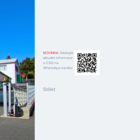
NOVINKA:
Sledujte
aktuální informace
o CSG na
WhatsApp kanálu
Sdílet