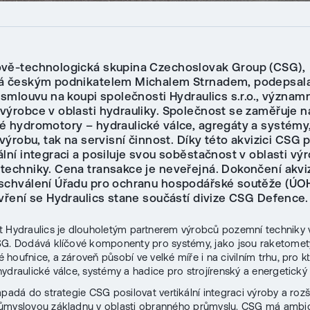
vě-technologická skupina Czechoslovak Group (CSG),
á českým podnikatelem Michalem Strnadem, podepsal
í smlouvu na koupi společnosti Hydraulics s.r.o., význa
výrobce v oblasti hydrauliky. Společnost se zaměřuje n
é hydromotory – hydraulické válce, agregáty a systémy, 
 výrobu, tak na servisní činnost. Díky této akvizici CSG 
ální integraci a posiluje svou soběstačnost v oblasti vý
techniky. Cena transakce je neveřejná. Dokončení akvi
schválení Úřadu pro ochranu hospodářské soutěže (ÚOH
avření se Hydraulics stane součástí divize CSG Defence.
 Hydraulics je dlouholetým partnerem výrobců pozemní techniky 
G. Dodává klíčové komponenty pro systémy, jako jsou raketomet
houfnice, a zároveň působí ve velké míře i na civilním trhu, pro kt
ydraulické válce, systémy a hadice pro strojírenský a energetický 
apadá do strategie CSG posilovat vertikální integraci výroby a rozš
myslovou základnu v oblasti obranného průmyslu. CSG má ambici