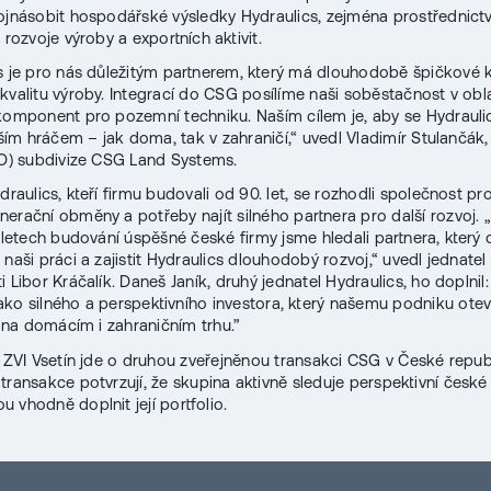
ojnásobit hospodářské výsledky Hydraulics, zejména prostřednict
 rozvoje výroby a exportních aktivit.
s je pro nás důležitým partnerem, který má dlouhodobě špičkov
kvalitu výroby. Integrací do CSG posílíme naši soběstačnost v obla
komponent pro pozemní techniku. Naším cílem je, aby se Hydraulic
jším hráčem – jak doma, tak v zahraničí,“ uvedl Vladimír Stulančák,
EO) subdivize CSG Land Systems.
draulics, kteří firmu budovali od 90. let, se rozhodli společnost pr
erační obměny a potřeby najít silného partnera pro další rozvoj.
i letech budování úspěšné české firmy jsme hledali partnera, který
naši práci a zajistit Hydraulics dlouhodobý rozvoj,“ uvedl jednatel
 Libor Kráčalík. Daneš Janík, druhý jednatel Hydraulics, ho doplnil
ko silného a perspektivního investora, který našemu podniku ote
i na domácím i zahraničním trhu.”
i ZVI Vsetín jde o druhou zveřejněnou transakci CSG v České repub
transakce potvrzují, že skupina aktivně sleduje perspektivní české 
u vhodně doplnit její portfolio.