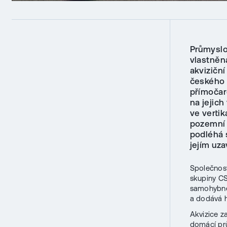
Průmyslo
vlastněn
akvizičn
českého 
přímočar
na jejich
ve vertik
pozemní 
podléhá 
jejím uz
Společnost
skupiny CS
samohybné 
a dodává h
Akvizice z
domácí prů