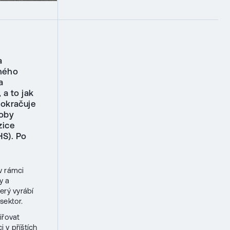
a
mného
a
a to jak
pokračuje
roby
zice
S). Po
v rámci
y a
erý vyrábí
sektor.
iřovat
 v příštích