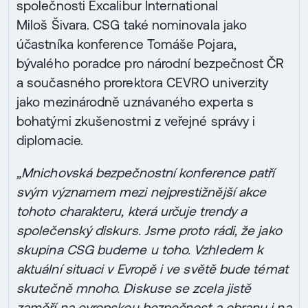
společnosti Excalibur International
Miloš Šivara. CSG také nominovala jako
účastníka konference Tomáše Pojara,
bývalého poradce pro národní bezpečnost ČR
a současného prorektora CEVRO univerzity
jako mezinárodně uznávaného experta s
bohatými zkušenostmi z veřejné správy i
diplomacie.
„Mnichovská bezpečnostní konference patří
svým významem mezi nejprestižnější akce
tohoto charakteru, která určuje trendy a
společenský diskurs. Jsme proto rádi, že jako
skupina CSG budeme u toho. Vzhledem k
aktuální situaci v Evropě i ve světě bude témat
skutečně mnoho. Diskuse se zcela jistě
zaměří na evropskou bezpečnost a obranu i na