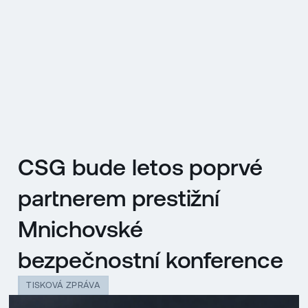
EN
MENU
ENGLISH
|
ČESKY
CSG bude letos poprvé
partnerem prestižní
Mnichovské
bezpečnostní konference
TISKOVÁ ZPRÁVA