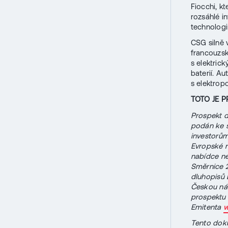
Fiocchi, kt
rozsáhlé i
technologi
CSG silně 
francouzsk
s elektric
baterií. A
s elektrop
TOTO JE 
Prospekt d
podán ke s
investorům
Evropské r
nabídce ne
Směrnice 2
dluhopisů 
Českou nár
prospektu 
Emitenta
w
Tento doku