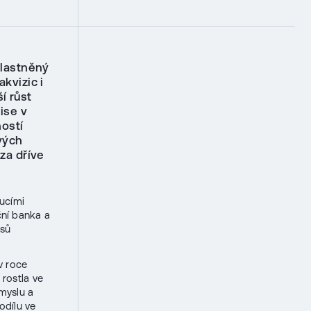
vlastněný
kvizic i
í růst
ise v
ostí
svých
za dříve
ucími
ní banka a
isů
v roce
rostla ve
myslu a
odílu ve