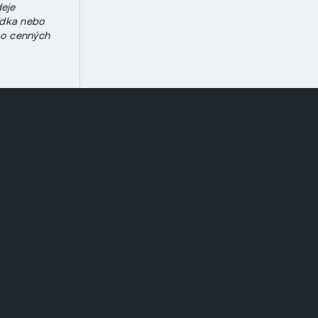
deje
bídka nebo
 o cenných