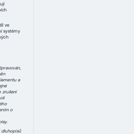
ují
ních
íl ve
ní systémy
ových
ipravován,
něn
rlamentu a
ejné
 zrušení
oli
ného
ením o
isy.
 dluhopisů