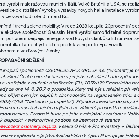
erá vyrábí malorážovou munici v Itálii, Velké Británii a USA, se realiz
nvestice do rozšíření výroby, výstavby nových hal a instalace výrob
í v celkové hodnotě 6 miliard Kč.
vnímá i trend zelené mobility: V roce 2023 koupila 20procentní pod
é akciové společnosti Gaussin, která vyrábí samořiditelné doprav
kým pohonem čerpající energii z vodíkových článků či lithium-iont
utomobilka Tatra chystá letos představení prototypu vozidla
ohonem a vodíkovými články.
PROPAGAČNÍ SDĚLENÍ
luhopisů společnosti CZECHOSLOVAK GROUP a.s. ("Emitent") je př
chválení České národní bance a po jeho schválení bude zpřístup
 a uveřejněn v souladu s Nařízením (EU) 2017/1129 Evropského pa
ady ze dne 14. 6. 2017 o prospektu, který má být uveřejněn při veř
bo přijetí cenných papírů k obchodování na regulovaném trhu, a o
003/71/ES ("Nařízení o prospektu"). Případná investice do jakýchk
Emitenta musí být učiněna výlučně na základě prospektu schvále
odní bankou. Prospekt bude po jeho zveřejnění v souladu s Naříz
k dispozici v elektronické podobě na internetové stránce
ww.czechoslovakgroup.cz
, v sekci O nás → Pro investory → Dluhop
ment nepředstavuje jakoukoli nabídku k úpisu či koupi jakýchkoli