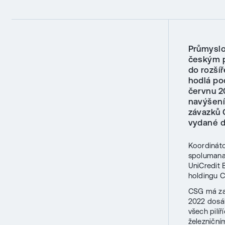
Průmyslo
českým p
do rozší
hodlá po
červnu 2
navýšení 
závazků 
vydané d
Koordináto
spolumana
UniCredit 
holdingu 
CSG má za 
2022 dosáh
všech pilí
železniční