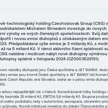
vě-technologický holding Czechoslovak Group (CSG) 
odnikatelem Michalem Strnadem investuje do nových a
ření výroby ve svých členských společnostech. Svůj dalš
dpořit i novou emisí dluhopisů s očekávaným datem em
023. Předpokládaná výše emise je 3 miliardy Kč, s možn
až na 5 miliard Kč. V rámci aktivního řízení splatnosti 
CSG nabídne i možnost nabýt nové dluhopisy výměnou 
luhopisy splatné v listopadu 2024 (CZ0003523151).
rem nabídky dluhopisů jsou Česká spořitelna a J&T BANKA. Vedo
žery emise jsou kromě České spořitelny a J&T BANKY též Komerč
Bank Czech Republic and Slovakia. Jedná se o pátou emisi dluhop
CSG.
sebou nejúspěšnější rok v historii. Konsolidované tržby holdingu 
ly bezmála 25 miliard Kč, EBITDA 5,6 miliardy Kč. Skupina prudce 
řích svého podnikání, tedy v automotive, aerospace, obranném prů
m průmyslu. Kromě milníkové investice do získání 70procentního p