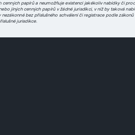
h cenných papírů a neumožňuje existenci jakékoliv nabídky či pro
nebo jiných cenných papírů v žádné jurisdikci, v níž by taková na
y nezákonné bez příslušného schválení či registrace podle zákonů
íslušné jurisdikce.