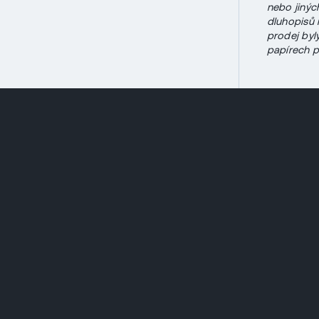
nebo jinýc
dluhopisů 
prodej byl
papírech př