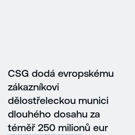
EN
MENU
ENGLISH
|
ČESKY
CSG dodá evropskému
zákazníkovi
dělostřeleckou munici
dlouhého dosahu za
téměř 250 milionů eur