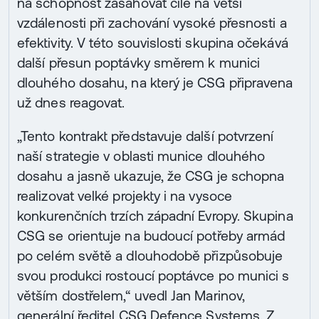
na schopnost zasahovat cíle na větší
vzdálenosti při zachování vysoké přesnosti a
efektivity. V této souvislosti skupina očekává
další přesun poptávky směrem k munici
dlouhého dosahu, na který je CSG připravena
už dnes reagovat.
„Tento kontrakt představuje další potvrzení
naší strategie v oblasti munice dlouhého
dosahu a jasně ukazuje, že CSG je schopna
realizovat velké projekty i na vysoce
konkurenčních trzích západní Evropy. Skupina
CSG se orientuje na budoucí potřeby armád
po celém světě a dlouhodobě přizpůsobuje
svou produkci rostoucí poptávce po munici s
větším dostřelem,“ uvedl Jan Marinov,
generální ředitel CSG Defence Systems. Z