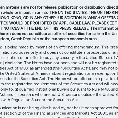
en materials are not for release, publication or distribution, directl
, in whole or in part, in or into THE UNITED STATES, THE UNITED K
ONG KONG, OR IN ANY OTHER JURISDICTION IN WHICH OFFERS 
TIES WOULD BE PROHIBITED BY APPLICABLE LAW. PLEASE SEE T
 NOTICES AT THE END OF THIS PRESS RELEASE. The informatio
erein does not constitute an offer of securities for sale in the Uni
gdom, Czech Republic or the european economic area.
ng is being made by means of an offering memorandum. This pres
ormation purposes only and does not constitute a prospectus or any
 solicitation of an offer to buy any security in the United States of
er jurisdiction. The Notes have not been and will not be registered
ities Act of 1933, as amended (the "Securities Act"), and may not 
 the United States of America absent registration or an exemption
n under the Securities Act. The Notes will be offered in a private o
m the registration requirements of the Securities Act and will acc
only to: (i) qualified institutional buyers pursuant to Rule 144A und
 Act and (ii) persons who are not U.S. persons outside the United S
 with Regulation S under the Securities Act.
nication is not being distributed by, nor has it been approved fo
f section 21 of the Financial Services and Markets Act 2000, as