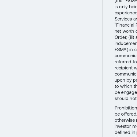
(the "FSMA
is only bei
experience 
Services a
"Financial 
net worth 
Order, (iii
inducement
FSMA) in c
communica
referred t
recipient 
communicat
upon by pe
to which t
be engaged
should not
Prohibition
be offered
otherwise m
investor me
defined in 