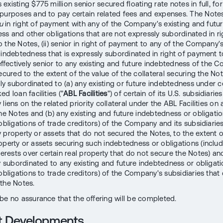
xisting $775 million senior secured floating rate notes in full, fo
purposes and to pay certain related fees and expenses. The Notes
u
in right of payment with any of the Company's existing and futu
ss and other obligations that are not expressly subordinated in ri
 the Notes, (ii) senior in right of payment to any of the Company's
 indebtedness that is expressly subordinated in right of payment t
) effectively senior to any existing and future indebtedness of the
secured to the extent of the value of the collateral securing the N
vely subordinated to (a) any existing or future indebtedness under c
d loan facilities ("
ABL Facilities
") of certain of its U.S. subsidiarie
liens on the related priority collateral under the ABL Facilities on 
the Notes and (b) any existing and future indebtedness or obligati
obligations of trade creditors) of the Company and its subsidiaries
 property or assets that do not secured the Notes, to the extent o
operty or assets securing such indebtedness or obligations (inclu
terests over certain real property that do not secure the Notes) and 
ly subordinated to any existing and future indebtedness or obligat
 obligations to trade creditors) of the Company's subsidiaries that
the Notes.
be no assurance that the offering will be completed.
t Developments