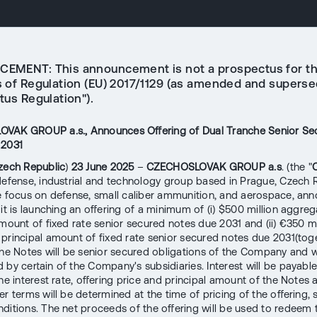
MENT: This announcement is not a prospectus for t
 of Regulation (EU) 2017/1129 (as amended and superse
tus Regulation").
VAK GROUP a.s., Announces Offering of Dual Tranche Senior Se
 2031
zech Republic
)
23 June 2025
–
CZECHOSLOVAK GROUP a.s
. (the "
defense, industrial and technology group based in Prague, Czech 
e focus on defense, small caliber ammunition, and aerospace, an
 it is launching an offering of a minimum of (i) $500 million aggre
amount of fixed rate senior secured notes due 2031 and (ii) €350 mi
principal amount of fixed rate senior secured notes due 2031(toge
The Notes will be senior secured obligations of the Company and w
 by certain of the Company's subsidiaries. Interest will be payabl
he interest rate, offering price and principal amount of the Notes 
er terms will be determined at the time of pricing of the offering, 
ditions. The net proceeds of the offering will be used to redeem 