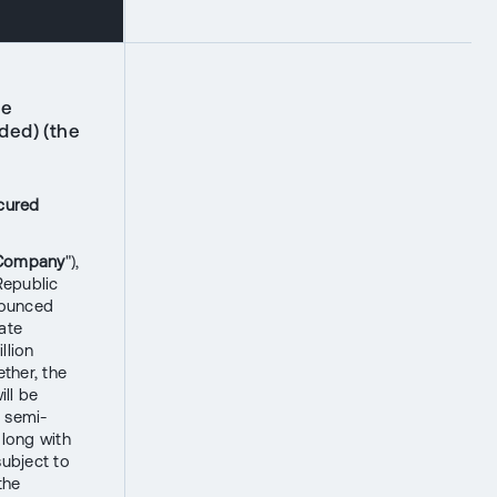
he
ded) (the
cured
Company
"),
Republic
nounced
gate
llion
ther, the
ill be
e semi-
along with
subject to
the