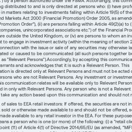
") by a person authorized under the FSMA. Accordingly, this com
ng distributed to and is only directed at persons who: (i) have prof
in matters relating to investments falling within Article 19(5) of the
nd Markets Act 2000 (Financial Promotion) Order 2005, as amend
Promotion Order"), (ii) are persons falling within Article 49(2)(a) to (
companies, unincorporated associations etc.") of the Financial Pr
) are outside the United Kingdom, or (iv) are persons to whom an inv
 to engage in investment activity (within the meaning of section 2
onnection with the issue or sale of any securities may otherwise la
ted or caused to be communicated (all such persons together b
o as "Relevant Persons").Accordingly, by accepting this communica
warrants and acknowledges that it is such a Relevant Person. This
ion is directed only at Relevant Persons and must not be acted o
rsons who are not Relevant Persons. Any investment or investment
his communication relates will be available only to Relevant Person
 in only with Relevant Persons. Any person who is not a Relevant
 take any action based upon this communication and should not re
 of sales to EEA retail investors: If offered, the securities are not 
, sold or otherwise made available to and should not be offered, s
ade available to any retail investor in the EEA. For these purposes,
ans a person who is one (or more) of the following: (i) a "retail cli
point (11) of Article 4(1) of Directive 2014/65/EU (as amended, “MiFID