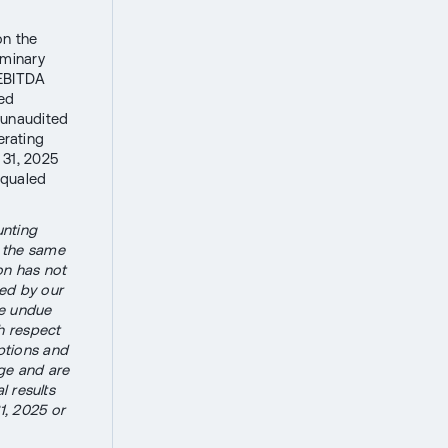
on the
iminary
 EBITDA
led
n unaudited
rating
 31, 2025
equaled
unting
 the same
on has not
ed by our
ce undue
h respect
ptions and
nge and are
l results
1, 2025 or