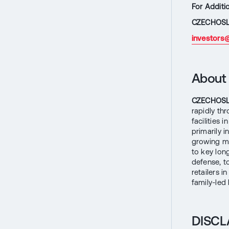
For Additi
CZECHOSL
investors
About
CZECHOS
rapidly th
facilities 
primarily 
growing ma
to key lon
defense, t
retailers 
family-led
DISCL