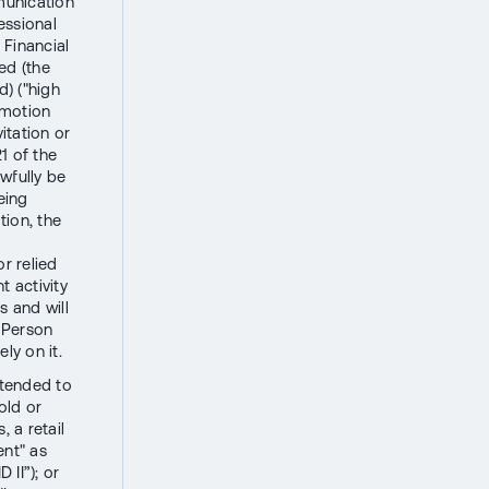
munication
essional
 Financial
ed (the
d) ("high
omotion
itation or
1 of the
wfully be
eing
tion, the
r relied
 activity
s and will
 Person
ly on it.
intended to
old or
 a retail
ent" as
 II”); or