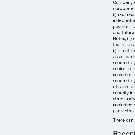
Company's e
corporate 
(i)
pari pas
indebtedne
payment to
and future
Notes, (ii
that is un
(i) effecti
asset-backe
secured by 
senior to 
(including 
secured by
of such pr
security in
structural
(including
guarantee 
There can 
Recen