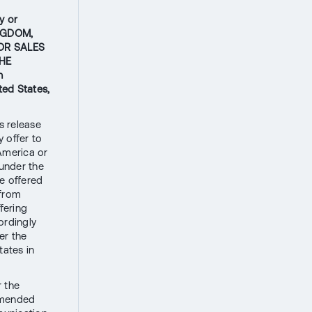
y or
INGDOM,
OR SALES
HE
n
ted States,
s release
 offer to
 America or
 under the
be offered
 from
ffering
ordingly
er the
tates in
r the
 amended