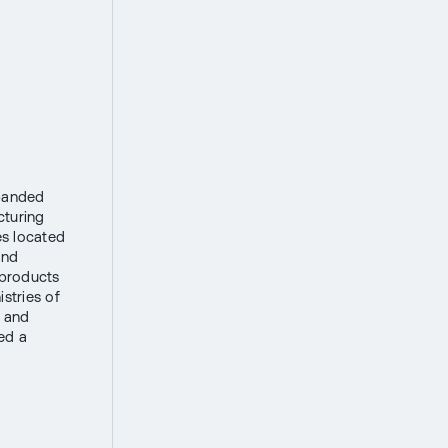
xpanded
cturing
ies located
and
 products
stries of
s and
ed a