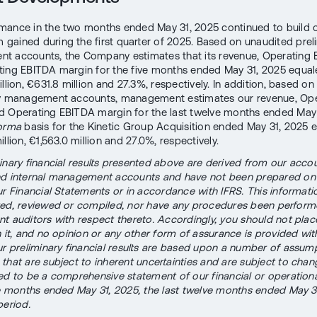
mance in the two months ended May 31, 2025 continued to build 
ained during the first quarter of 2025. Based on unaudited prel
t accounts, the Company estimates that its revenue, Operating
ing EBITDA margin for the five months ended May 31, 2025 equa
llion, €631.8 million and 27.3%, respectively. In addition, based o
ry management accounts, management estimates our revenue, Ope
 Operating EBITDA margin for the last twelve months ended May
forma
basis for the Kinetic Group Acquisition ended May 31, 2025 
llion, €1,563.0 million and 27.0%, respectively.
inary financial results presented above are derived from our acco
nd internal management accounts and have not been prepared on
ur Financial Statements or in accordance with IFRS. This informati
ed, reviewed or compiled, nor have any procedures been perform
t auditors with respect thereto. Accordingly, you should not pla
n it, and no opinion or any other form of assurance is provided wit
ur preliminary financial results are based upon a number of assum
that are subject to inherent uncertainties and are subject to cha
ed to be a comprehensive statement of our financial or operationa
ve months ended May 31, 2025, the last twelve months ended May 3
period.