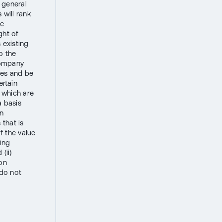
r general
 will rank
re
ght of
 existing
o the
 Company
otes and be
ertain
s which are
a basis
on
 that is
f the value
ding
(ii)
ion
 do not