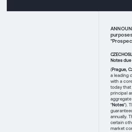
ANNOUNCE
purposes
"Prospec
CZECHOSLO
Notes due
(
Prague, C
a leading 
with a cor
today that
principal 
aggregate 
"
Notes
"). 
guaranteed
annually. T
certain oth
market con