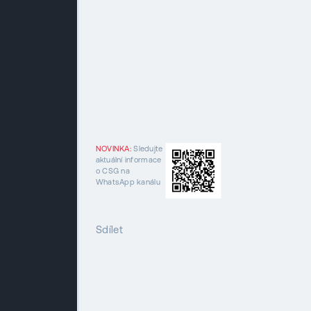
NOVINKA:
Sledujte
aktuální informace
o CSG na
WhatsApp kanálu
Sdílet