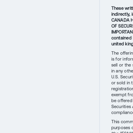
These writt
indirectly
CANADA H
OF SECURI
IMPORTANT
contained h
united kin
The offeri
is for inf
sell or the
in any oth
U.S. Secur
or sold in
registratio
exempt fro
be offered 
Securities
compliance
This commu
purposes o