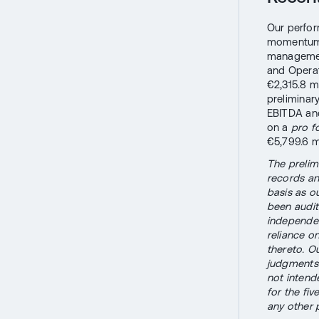
Our perfor
momentum g
managemen
and Operat
€2,315.8 mi
prelimina
EBITDA and
on a
pro 
€5,799.6 mi
The prelim
records a
basis as o
been audit
independen
reliance o
thereto. O
judgments 
not intend
for the fi
any other 