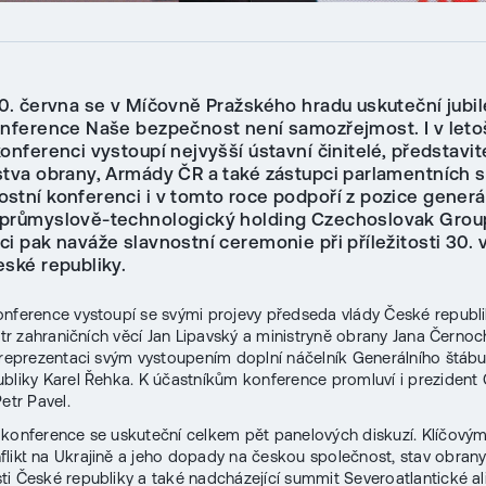
0. června se v Míčovně Pražského hradu uskuteční jubile
onference Naše bezpečnost není samozřejmost. I v let
onferenci vystoupí nejvyšší ústavní činitelé, představit
stva obrany, Armády ČR a také zástupci parlamentních s
stní konferenci i v tomto roce podpoří z pozice generá
 průmyslově-technologický holding Czechoslovak Grou
i pak naváže slavnostní ceremonie při příležitosti 30. 
eské republiky.
nference vystoupí se svými projevy předseda vlády České republi
istr zahraničních věcí Jan Lipavský a ministryně obrany Jana Černoc
 reprezentaci svým vystoupením doplní náčelník Generálního štá
bliky Karel Řehka. K účastníkům konference promluví i prezident
etr Pavel.
konference se uskuteční celkem pět panelových diskuzí. Klíčovým
likt na Ukrajině a jeho dopady na českou společnost, stav obrany
i České republiky a také nadcházející summit Severoatlantické al