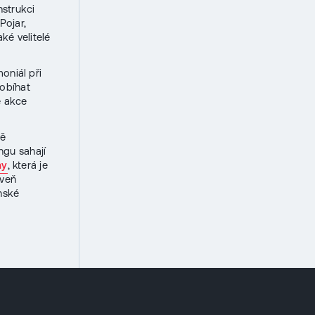
nstrukci
Pojar,
ké velitelé
oniál při
robíhat
ě akce
bě
ngu sahají
my
, která je
oveň
enské