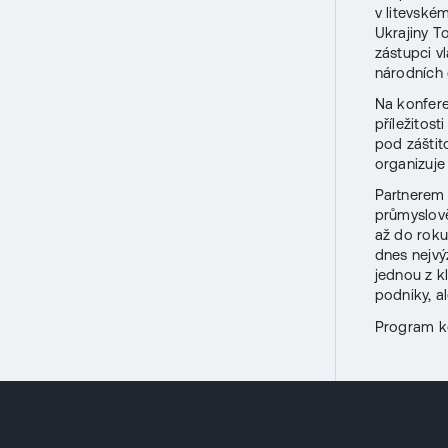
v litevské
Ukrajiny 
zástupci v
národních 
Na konfer
příležitos
pod záštit
organizuje
Partnerem
průmyslově
až do roku
dnes nejvý
jednou z k
podniky, al
Program k