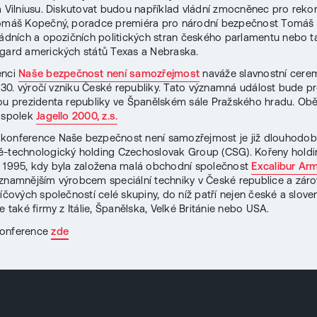
m Vilniusu. Diskutovat budou například vládní zmocněnec pro reko
Tomáš Kopečný, poradce premiéra pro národní bezpečnost Tomáš 
ládních a opozičních politických stran českého parlamentu nebo ta
gard amerických států Texas a Nebraska.
enci
Naše bezpečnost není samozřejmost
naváže slavnostní cerem
ti 30. výročí vzniku České republiky. Tato významná událost bude p
ou prezidenta republiky ve Španělském sále Pražského hradu. Ob
 spolek
Jagello 2000, z.s.
 konference Naše bezpečnost není samozřejmost je již dlouhodo
-technologický holding Czechoslovak Group (CSG). Kořeny holdi
 1995, kdy byla založena malá obchodní společnost
Excalibur Ar
znamnějším výrobcem speciální techniky v České republice a zár
líčových společností celé skupiny, do níž patří nejen české a slov
e také firmy z Itálie, Španělska, Velké Británie nebo USA.
onference
zde