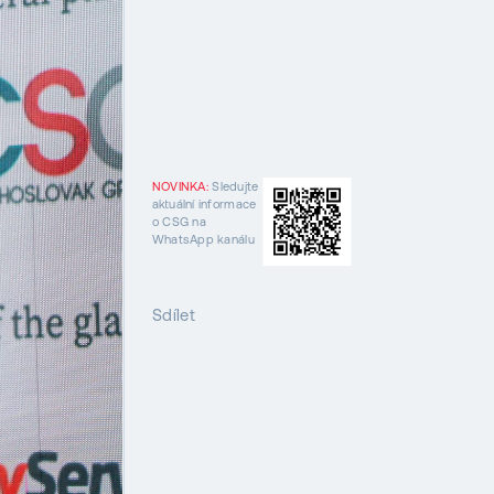
NOVINKA:
Sledujte
aktuální informace
o CSG na
WhatsApp kanálu
Sdílet