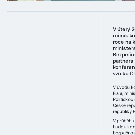
V úterý 2
ročník k
roce na k
minister
Bezpečno
partnera
konferenc
vzniku Č
V úvodu ko
Fiala, min
Politickou
České repu
republiky P
V průběhu 
budou konf
bezpečnost