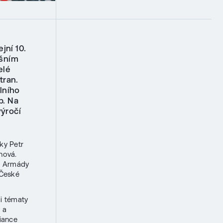
jní 10.
ošním
elé
tran.
lního
p. Na
výročí
ky Petr
hová.
bu Armády
 České
i tématy
 a
iance