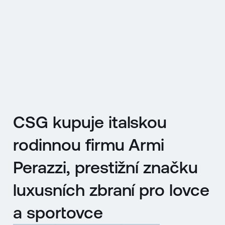
EN
MENU
ENGLISH
|
ČESKY
CSG kupuje italskou
rodinnou firmu Armi
Perazzi, prestižní značku
luxusních zbraní pro lovce
a sportovce