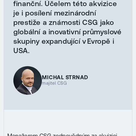
finanční. Účelem této akvizice
je i posílení mezinárodní
prestiže a známosti CSG jako
globální a inovativní průmyslové
skupiny expandující v Evropě i
USA.
MICHAL STRNAD
majitel CSG
Manažerem CSG zodpovědným za akvizici