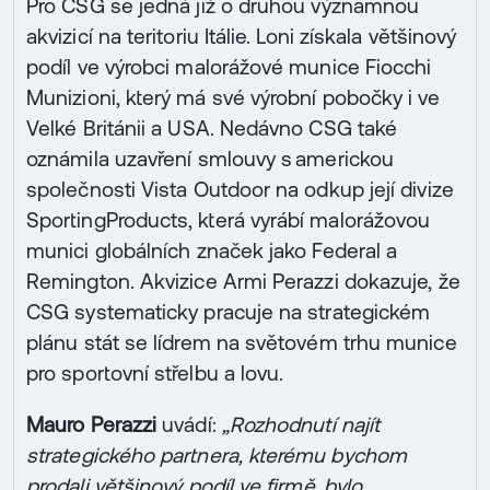
Pro CSG se jedná již o druhou významnou
akvizicí na teritoriu Itálie. Loni získala většinový
podíl ve výrobci malorážové munice Fiocchi
Munizioni, který má své výrobní pobočky i ve
Velké Británii a USA. Nedávno CSG také
oznámila uzavření smlouvy s americkou
společnosti Vista Outdoor na odkup její divize
SportingProducts, která vyrábí malorážovou
munici globálních značek jako Federal a
Remington. Akvizice Armi Perazzi dokazuje, že
CSG systematicky pracuje na strategickém
plánu stát se lídrem na světovém trhu munice
pro sportovní střelbu a lovu.
Mauro Perazzi
uvádí:
„Rozhodnutí najít
strategického partnera, kterému bychom
prodali většinový podíl ve firmě, bylo