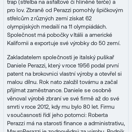
trap (střelba na asfaltové či hliněné terče) a
pro lov. Zbraně od Perazzi pomohly špičkovým
střelcům z různých zemí získat 62
olympijských medailí na 11 olympiádách.
Společnost má pobočky v Itálii a americké
Kalifornii a exportuje své výrobky do 50 zemí.
Zakladatelem společnosti je italský puškař
Daniele Perazzi, který v roce 1956 podal první
patent na brokovnici vlastní výroby a otevřel si
malou dílnu. Rok nato založil továrnu a začal
přijímat zaměstnance. Daniele se osobně
věnoval výrobě zbraní ve své firmě až do své
smrti v roce 2012, kdy mu bylo 80 let. Firmu
v současnosti řídí jeho potomci: Roberta
Perazzi má na starosti finance a administrativu,
MauroPerazzi je zodpovědný za výrobu. Podnik