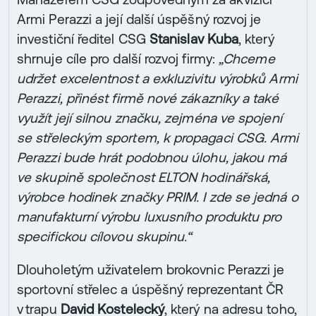
Armi Perazzi a její další úspěšný rozvoj je
investiční ředitel CSG
Stanislav Kuba
, který
shrnuje cíle pro další rozvoj firmy:
„Chceme
udržet excelentnost a exkluzivitu výrobků Armi
Perazzi, přinést firmě nové zákazníky a také
využít její silnou značku, zejména ve spojení
se střeleckým sportem, k propagaci CSG. Armi
Perazzi bude hrát podobnou úlohu, jakou má
ve skupině společnost ELTON hodinářská,
výrobce hodinek značky PRIM. I zde se jedná o
manufakturní výrobu luxusního produktu pro
specifickou cílovou skupinu.“
Dlouholetým uživatelem brokovnic Perazzi je
sportovní střelec a úspěšný reprezentant ČR
v trapu
David Kostelecký
, který na adresu toho,