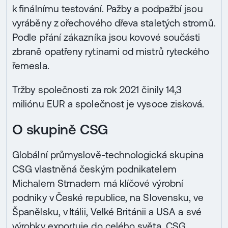
k finálnímu testování. Pažby a podpažbí jsou
vyráběny z ořechového dřeva staletých stromů.
Podle přání zákazníka jsou kovové součásti
zbraně opatřeny rytinami od mistrů ryteckého
řemesla.
Tržby společnosti za rok 2021 činily 14,3
miliónu EUR a společnost je vysoce zisková.
O skupině CSG
Globální průmyslově-technologická skupina
CSG vlastněná českým podnikatelem
Michalem Strnadem má klíčové výrobní
podniky v České republice, na Slovensku, ve
Španělsku, v Itálii, Velké Británii a USA a své
výrobky exportuje do celého světa. CSG