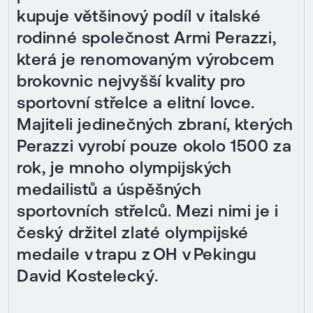
kupuje většinový podíl v italské
rodinné společnost Armi Perazzi,
která je renomovaným výrobcem
brokovnic nejvyšší kvality pro
sportovní střelce a elitní lovce.
Majiteli jedinečných zbraní, kterých
Perazzi vyrobí pouze okolo 1500 za
rok, je mnoho olympijských
medailistů a úspěšných
sportovních střelců. Mezi nimi je i
český držitel zlaté olympijské
medaile v trapu z OH v Pekingu
David Kostelecký.