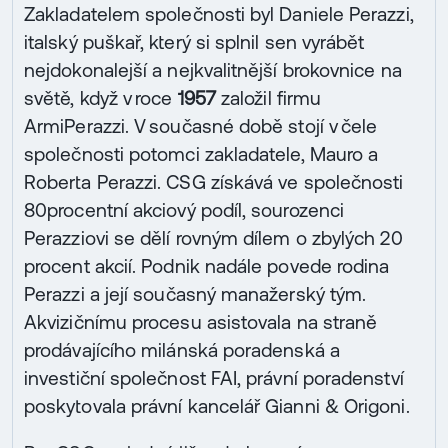
Zakladatelem společnosti byl Daniele Perazzi,
italský puškař, který si splnil sen vyrábět
nejdokonalejší a nejkvalitnější brokovnice na
světě, když v roce
1957
založil firmu
ArmiPerazzi. V současné době stojí v čele
společnosti potomci zakladatele, Mauro a
Roberta Perazzi. CSG získává ve společnosti
80procentní akciový podíl, sourozenci
Perazziovi se dělí rovným dílem o zbylých 20
procent akcií. Podnik nadále povede rodina
Perazzi a její současný manažerský tým.
Akvizičnímu procesu asistovala na straně
prodávajícího milánská poradenská a
investiční společnost FAI, právní poradenství
poskytovala právní kancelář Gianni & Origoni.