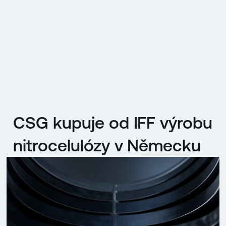
EN
MENU
ENGLISH
|
ČESKY
CSG kupuje od IFF výrobu
nitrocelulózy v Německu