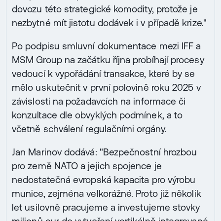
dovozu této strategické komodity, protože je
nezbytné mít jistotu dodávek i v případě krize."
Po podpisu smluvní dokumentace mezi IFF a
MSM Group na začátku října probíhají procesy
vedoucí k vypořádání transakce, které by se
mělo uskutečnit v první polovině roku 2025 v
závislosti na požadavcích na informace či
konzultace dle obvyklých podmínek, a to
včetně schválení regulačními orgány.
Jan Marinov dodává: "Bezpečnostní hrozbou
pro země NATO a jejich spojence je
nedostatečná evropská kapacita pro výrobu
munice, zejména velkorážné. Proto již několik
let usilovně pracujeme a investujeme stovky
milionů eur do vytvoření vertikálně integrované