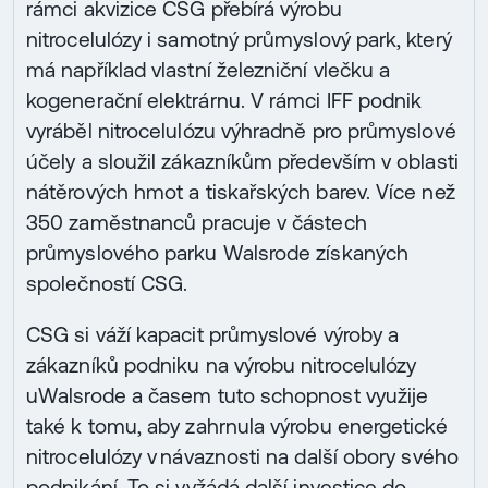
rámci akvizice CSG přebírá výrobu
nitrocelulózy i samotný průmyslový park, který
má například vlastní železniční vlečku a
kogenerační elektrárnu. V rámci IFF podnik
vyráběl nitrocelulózu výhradně pro průmyslové
účely a sloužil zákazníkům především v oblasti
nátěrových hmot a tiskařských barev. Více než
350 zaměstnanců pracuje v částech
průmyslového parku Walsrode získaných
společností CSG.
CSG si váží kapacit průmyslové výroby a
zákazníků podniku na výrobu nitrocelulózy
uWalsrode a časem tuto schopnost využije
také k tomu, aby zahrnula výrobu energetické
nitrocelulózy v návaznosti na další obory svého
podnikání. To si vyžádá další investice do