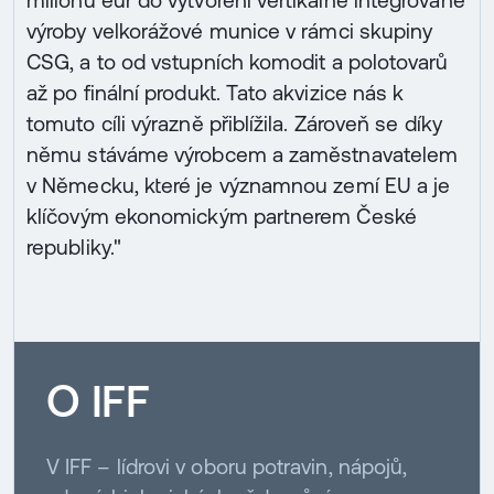
výroby velkorážové munice v rámci skupiny
CSG, a to od vstupních komodit a polotovarů
až po finální produkt. Tato akvizice nás k
tomuto cíli výrazně přiblížila. Zároveň se díky
němu stáváme výrobcem a zaměstnavatelem
v Německu, které je významnou zemí EU a je
klíčovým ekonomickým partnerem České
republiky."
O IFF
V IFF – lídrovi v oboru potravin, nápojů,