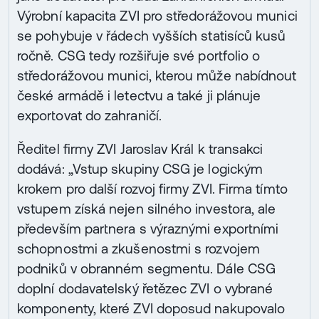
Výrobní kapacita ZVI pro středorážovou munici
se pohybuje v řádech vyšších statisíců kusů
ročně. CSG tedy rozšiřuje své portfolio o
středorážovou munici, kterou může nabídnout
české armádě i letectvu a také ji plánuje
exportovat do zahraničí.
Ředitel firmy ZVI Jaroslav Král k transakci
dodává: „Vstup skupiny CSG je logickým
krokem pro další rozvoj firmy ZVI. Firma tímto
vstupem získá nejen silného investora, ale
především partnera s výraznými exportními
schopnostmi a zkušenostmi s rozvojem
podniků v obranném segmentu. Dále CSG
doplní dodavatelský řetězec ZVI o vybrané
komponenty, které ZVI doposud nakupovalo