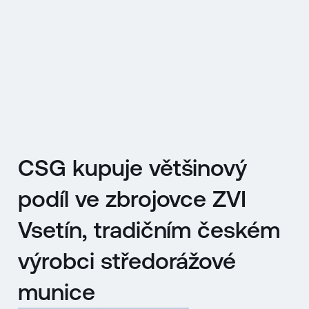
EN
MENU
ENGLISH
|
ČESKY
CSG kupuje většinový
podíl ve zbrojovce ZVI
Vsetín, tradičním českém
výrobci středorážové
munice