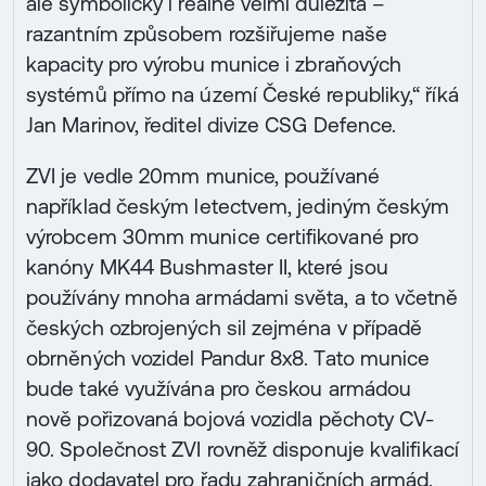
ale symbolicky i reálně velmi důležitá –
razantním způsobem rozšiřujeme naše
kapacity pro výrobu munice i zbraňových
systémů přímo na území České republiky,“ říká
Jan Marinov, ředitel divize CSG Defence.
ZVI je vedle 20mm munice, používané
například českým letectvem, jediným českým
výrobcem 30mm munice certifikované pro
kanóny MK44 Bushmaster II, které jsou
používány mnoha armádami světa, a to včetně
českých ozbrojených sil zejména v případě
obrněných vozidel Pandur 8x8. Tato munice
bude také využívána pro českou armádou
nově pořizovaná bojová vozidla pěchoty CV-
90. Společnost ZVI rovněž disponuje kvalifikací
jako dodavatel pro řadu zahraničních armád.