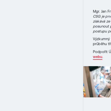
Mgr. Jan F
CSG je prv
získává ze
posunout p
postupu pr
Výzkumný p
průběhu tř
Podpořit Ú
webu
.