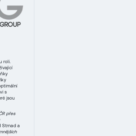
 roli.
ívající
uňky
ňky
ptimální
vi s
eré jsou
ČR přes
l Strnad a
mnějších