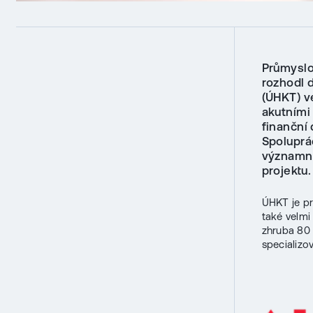
Průmyslo
rozhodl 
(ÚHKT) v
akutními
finanční 
Spoluprá
významné
projektu.
ÚHKT je pr
také velm
zhruba 80 
specializo