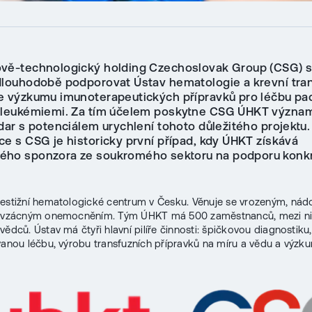
vě-technologický holding Czechoslovak Group (CSG) 
dlouhodobě podporovat Ústav hematologie a krevní tra
e výzkumu imunoterapeutických přípravků pro léčbu pac
 leukémiemi. Za tím účelem poskytne CSG ÚHKT význa
dar s potenciálem urychlení tohoto důležitého projektu.
ce s CSG je historicky první případ, kdy ÚHKT získává
ho sponzora ze soukromého sektoru na podporu konk
estižní hematologické centrum v Česku. Věnuje se vrozeným, ná
i vzácným onemocněním. Tým ÚHKT má 500 zaměstnanců, mezi ni
vědců. Ústav má čtyři hlavní pilíře činnosti: špičkovou diagnostiku,
vanou léčbu, výrobu transfuzních přípravků na míru a vědu a výzk