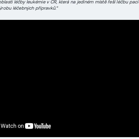
 oblasti léčby leukémie v ČR, která na jediném místě řeší léčbu paci
ýrobu léčebných přípravků.“