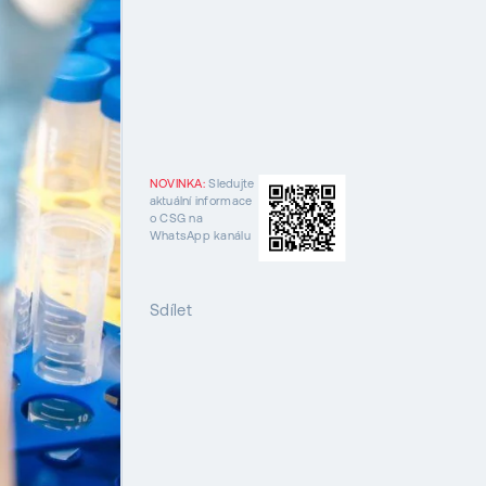
NOVINKA:
Sledujte
aktuální informace
o CSG na
WhatsApp kanálu
Sdílet