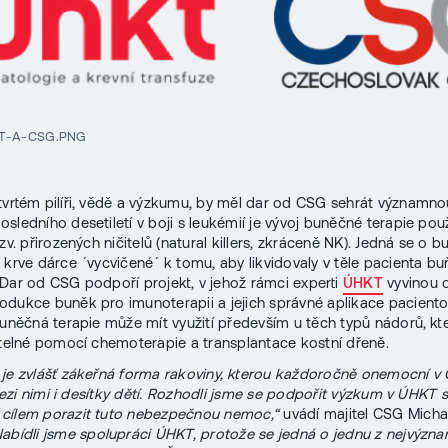
T-A-CSG.PNG
tvrtém pilíři, vědě a výzkumu, by měl dar od CSG sehrát významnou
sledního desetiletí v boji s leukémií je vývoj buněčné terapie použ
zv. přirozených ničitelů (natural killers, zkráceně NK). Jedná se o b
 krve dárce ´vycvičené´ k tomu, aby likvidovaly v těle pacienta bu
Dar od CSG podpoří projekt, v jehož rámci experti
ÚHKT
vyvinou o
dukce buněk pro imunoterapii a jejich správné aplikace paciento
Buněčná terapie může mít využití především u těch typů nádorů, kt
itelné pomocí chemoterapie a transplantace kostní dřeně.
je zvlášť zákeřná forma rakoviny, kterou každoročně onemocní v 
 mezi nimi i desítky dětí. Rozhodli jsme se podpořit výzkum v ÚHKT s
cílem porazit tuto nebezpečnou nemoc,“
uvádí majitel CSG Micha
abídli jsme spolupráci ÚHKT, protože se jedná o jednu z nejvýzna