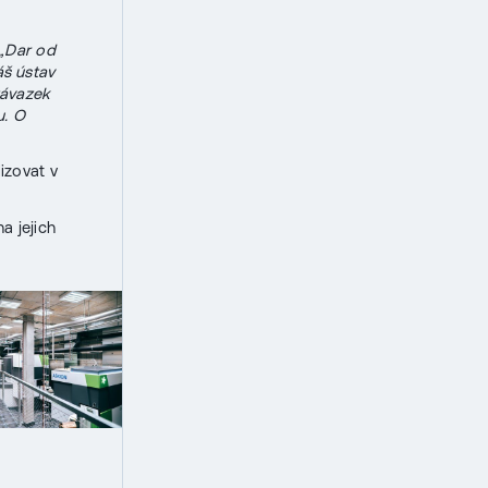
„Dar od
š ústav
závazek
u. O
izovat v
a jejich