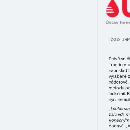
LOGO-UHK
Právě ve č
Trendem po
například t
vyráběné z
nádorové. 
metodu pro
leukémií. 
nyní neléč
„Leukémie 
tisíc lidí,
konečným 
dodává:
„N