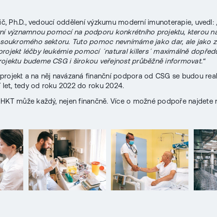
rič, Ph.D., vedoucí oddělení výzkumu moderní imunoterapie, uvedl:
ní významnou pomocí na podporu konkrétního projektu, kterou ná
 soukromého sektoru. Tuto pomoc nevnímáme jako dar, ale jako 
rojekt léčby leukémie pomocí ´natural killers´ maximálně dopřed
ojektu budeme CSG i širokou veřejnost průběžně informovat.“
rojekt a na něj navázaná finanční podpora od CSG se budou real
í let, tedy od roku 2022 do roku 2024.
HKT může každý, nejen finančně. Více o možné podpoře najdete n
8