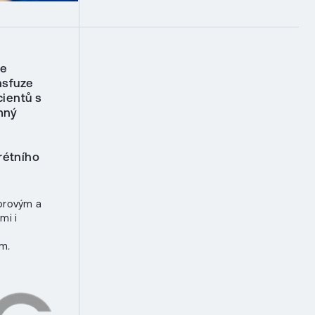
se
nsfuze
ientů s
mný
rétního
dorovým a
mi i
um.