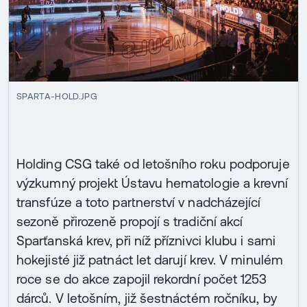
SPARTA-HOLD.JPG
Holding CSG také od letošního roku podporuje
výzkumný projekt Ústavu hematologie a krevní
transfúze a toto partnerství v nadcházející
sezoně přirozeně propojí s tradiční akcí
Sparťanská krev, při níž příznivci klubu i sami
hokejisté již patnáct let darují krev. V minulém
roce se do akce zapojil rekordní počet 1253
dárců. V letošním, již šestnáctém ročníku, by