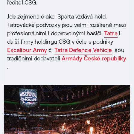
ředitel CSG.
Jde zejména o akci Sparta vzdává hold.
Tatrovácké podvozky jsou velmi rozšířené mezi
profesionálními i dobrovolnými hasiči.
Tatra
i
další firmy holdingu CSG v čele s podniky
Excalibur Army
či
Tatra Defence Vehicle
jsou
tradičními dodavateli
Armády České republiky
.