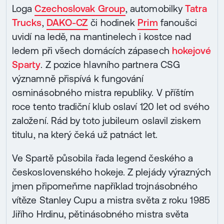
Loga
Czechoslovak Group
, automobilky
Tatra
Trucks
,
DAKO-CZ
či hodinek
Prim
fanoušci
uvidí na ledě, na mantinelech i kostce nad
ledem při všech domácích zápasech
hokejové
Sparty
. Z pozice hlavního partnera CSG
významně přispívá k fungování
osminásobného mistra republiky. V příštím
roce tento tradiční klub oslaví 120 let od svého
založení. Rád by toto jubileum oslavil ziskem
titulu, na který čeká už patnáct let.
Ve Spartě působila řada legend českého a
československého hokeje. Z plejády výrazných
jmen připomeňme například trojnásobného
vítěze Stanley Cupu a mistra světa z roku 1985
Jiřího Hrdinu, pětinásobného mistra světa