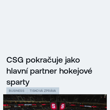
EN
MENU
ENGLISH
|
ČESKY
CSG pokračuje jako
hlavní partner hokejové
sparty
BUSINESS
TISKOVÁ ZPRÁVA