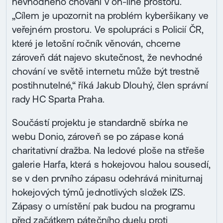
nevhodného chování v on-line prostoru.
„Cílem je upozornit na problém kyberšikany ve
veřejném prostoru. Ve spolupráci s Policií ČR,
které je letošní ročník věnován, chceme
zároveň dát najevo skutečnost, že nevhodné
chování ve světě internetu může být trestně
postihnutelné,“ říká Jakub Dlouhý, člen správní
rady HC Sparta Praha.
Součástí projektu je standardně sbírka ne
webu Donio, zároveň se po zápase koná
charitativní dražba. Na ledové ploše na střeše
galerie Harfa, která s hokejovou halou sousedí,
se v den prvního zápasu odehrává miniturnaj
hokejových týmů jednotlivých složek IZS.
Zápasy o umístění pak budou na programu
před začátkem pátečního duelu proti