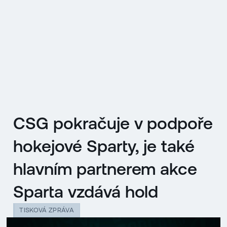
EN
MENU
ENGLISH
|
ČESKY
CSG pokračuje v podpoře
hokejové Sparty, je také
hlavním partnerem akce
Sparta vzdává hold
TISKOVÁ ZPRÁVA