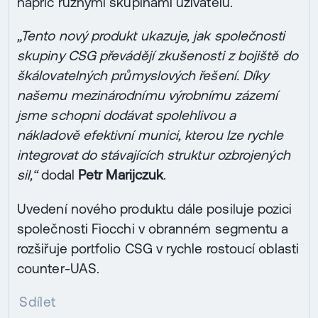
napříč různými skupinami uživatelů.
„Tento nový produkt ukazuje, jak společnosti
skupiny CSG převádějí zkušenosti z bojiště do
škálovatelných průmyslových řešení. Díky
našemu mezinárodnímu výrobnímu zázemí
jsme schopni dodávat spolehlivou a
nákladově efektivní munici, kterou lze rychle
integrovat do stávajících struktur ozbrojených
sil,“
dodal
Petr Marijczuk
.
Uvedení nového produktu dále posiluje pozici
společnosti Fiocchi v obranném segmentu a
rozšiřuje portfolio CSG v rychle rostoucí oblasti
counter-UAS.
Sdílet