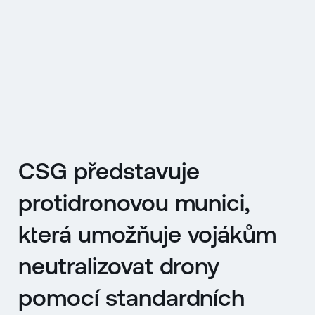
EN
MENU
ENGLISH
|
ČESKY
CSG představuje
protidronovou munici,
která umožňuje vojákům
neutralizovat drony
pomocí standardních