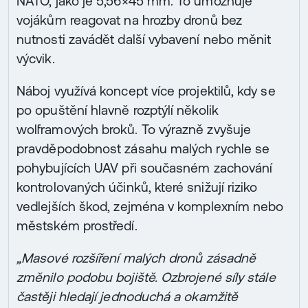
NATO, jako je 5,56×45 mm. To umožňuje
vojákům reagovat na hrozby dronů bez
nutnosti zavádět další vybavení nebo měnit
výcvik.
Náboj využívá koncept více projektilů, kdy se
po opuštění hlavně rozptýlí několik
wolframových broků. To výrazně zvyšuje
pravděpodobnost zásahu malých rychle se
pohybujících UAV při současném zachování
kontrolovaných účinků, které snižují riziko
vedlejších škod, zejména v komplexním nebo
městském prostředí.
„Masové rozšíření malých dronů zásadně
změnilo podobu bojiště. Ozbrojené síly stále
častěji hledají jednoduchá a okamžitě