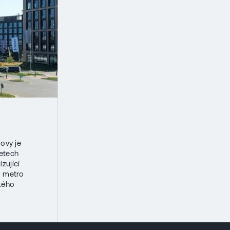
dovy je
letech
zující
o metro
kého