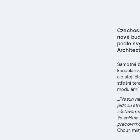
Czechosl
nové bud
podle sv
Architec
Samotná 
kancelářsk
ale stojí 
střešní te
modulární 
„Přesun n
jednou stř
zůstáváme 
že splňuje
pracovního
Chour, mí