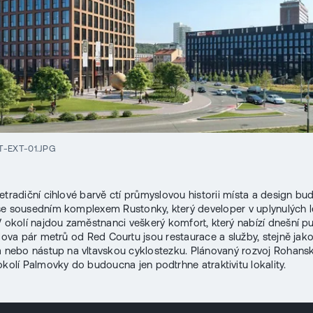
-EXT-01.JPG
etradiční cihlové barvě ctí průmyslovou historii místa a design bu
e sousedním komplexem Rustonky, který developer v uplynulých 
V okolí najdou zaměstnanci veškerý komfort, který nabízí dnešní pul
slova pár metrů od Red Courtu jsou restaurace a služby, stejně jak
a nebo nástup na vltavskou cyklostezku. Plánovaný rozvoj Rohans
okolí Palmovky do budoucna jen podtrhne atraktivitu lokality.