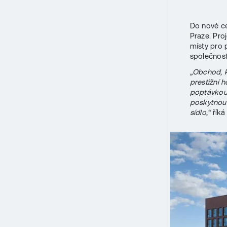
Do nové ce
Praze. Pro
místy pro
společnost
„Obchod, k
prestižní 
poptávkou
poskytnout
sídlo,“
říká