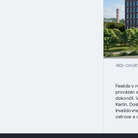
RED-COURT
Fasáda v n
provázán s
dokončil. 
Karlín. Do
Invalidovn
ostrova a 