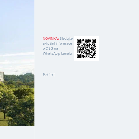
NOVINKA:
Sledujte
aktuální informace
o CSG na
WhatsApp kanálu
Sdílet