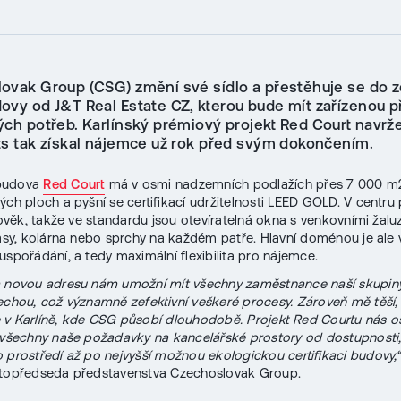
ovak Group (CSG) změní své sídlo a přestěhuje se do z
ovy od J&T Real Estate CZ, kterou bude mít zařízenou 
ých potřeb. Karlínský prémiový projekt Red Court navr
ts tak získal nájemce už rok před svým dokončením.
budova
Red Court
má v osmi nadzemních podlažích přes 7 000 m
ých ploch a pyšní se certifikací udržitelnosti LEED GOLD. V centru
člověk, takže ve standardu jsou otevíratelná okna s venkovními žalu
rasy, kolárna nebo sprchy na každém patře. Hlavní doménou je ale v
uspořádání, a tedy maximální flexibilita pro nájemce.
a novou adresu nám umožní mít všechny zaměstnance naší skupin
echou, což významně zefektivní veškeré procesy. Zároveň mě těší,
v Karlíně, kde CSG působí dlouhodobě. Projekt Red Courtu nás osl
 všechny naše požadavky na kancelářské prostory od dostupnosti, 
 prostředí až po nejvyšší možnou ekologickou certifikaci budovy,
stopředseda představenstva Czechoslovak Group.