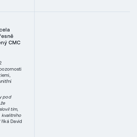
cela
přesně
žený CMC
2
 pozornosti
ziemi,
nitřní
y pod
 že
ovil tím,
kvalitního
“
říká David