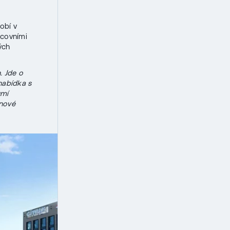
obí v
acovními
ých
. Jde o
nabídka s
umí
 nové