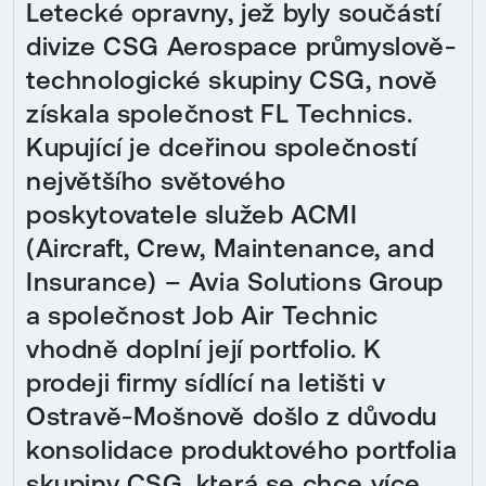
Letecké opravny, jež byly součástí
divize CSG Aerospace průmyslově-
technologické skupiny CSG, nově
získala společnost FL Technics.
Kupující je dceřinou společností
největšího světového
poskytovatele služeb ACMI
(Aircraft, Crew, Maintenance, and
Insurance) – Avia Solutions Group
a společnost Job Air Technic
vhodně doplní její portfolio. K
prodeji firmy sídlící na letišti v
Ostravě-Mošnově došlo z důvodu
konsolidace produktového portfolia
skupiny CSG, která se chce více