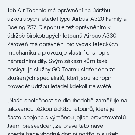
Job Air Technic má oprávnění na údržbu
úzkotrupých letadel typu Airbus A320 Family a
Boeing 737. Disponuje též oprávněním k
údržbě širokotrupých letounů Airbus A330.
Zároveň má oprávnění pro výcvik leteckých
mechaniků a provozuje vlastní e-shop s
náhradními díly. Svým zákazníkům také
poskytuje služby GO Teamu složeného ze
zkušených specialistů, kteří jsou schopni
provádět údržbu letadel kdekoli na světě.
„Naše společnost se dlouhodobě zaměřuje na
takzvanou těžkou údržbu letounů, která je
často spojena s výměnou jejich provozovatelů.
Jsem přesvědčen, že právě tato naše
specializace vhodně doplní portfolio služeb,