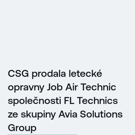
EN
MENU
ENGLISH
|
ČESKY
CSG prodala letecké
opravny Job Air Technic
společnosti FL Technics
ze skupiny Avia Solutions
Group