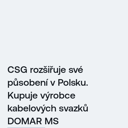
EN
MENU
ENGLISH
|
ČESKY
CSG rozšiřuje své
působení v Polsku.
Kupuje výrobce
kabelových svazků
DOMAR MS