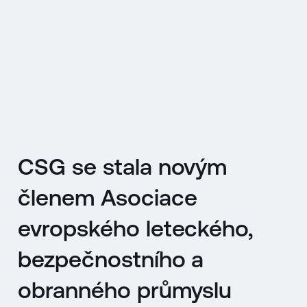
EN
MENU
ENGLISH
|
ČESKY
CSG se stala novým
členem Asociace
evropského leteckého,
bezpečnostního a
obranného průmyslu