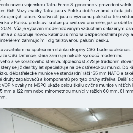
cela novou vojenskou Tatru Force 3. generace v provedení valník
m 6x6. Vozy značky Tatra jsou v Polsku dobře známé a řada jich s
zbrojených silách. Kopřivničtí jsou si významu polského trhu vědo
vinka v Polsku představí krátce po světové premiéře, jež proběhla
y 2024. Vůz je vybaven modernizovaným vzduchem chlazeným os
atra a disponuje novou kabinou s mnoha bezpečnostními prvky a
nteriérem zahrnujícím i digitalizovanou palubní desku.
stavovatelem na společném stánku skupiny CSG bude společnos
vize CSG Defence, která zahrnuje několik výrobců moderního
vého a velkorážového střeliva. Společnost ZVS je tradičním slov
terý se již desítky let specializuje na dělostřeleckou munici. Do K
ázku dělostřelecké munice ve standardní ráži 155 mm NATO a také 
 druhy zapalovačů a komponentů pro tyto druhy střeliva. Další s
t VOP Nováky na MSPO ukáže celou škálu cvičné munice v rážích
25 mm a 122 mm nebo minometnou munici v rážích 60 mm, 81 m
mm.