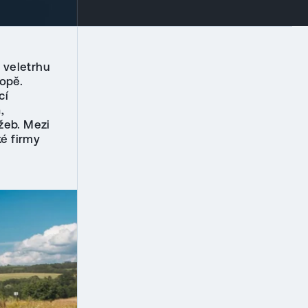
k veletrhu
ropě.
cí
,
žeb. Mezi
ké firmy