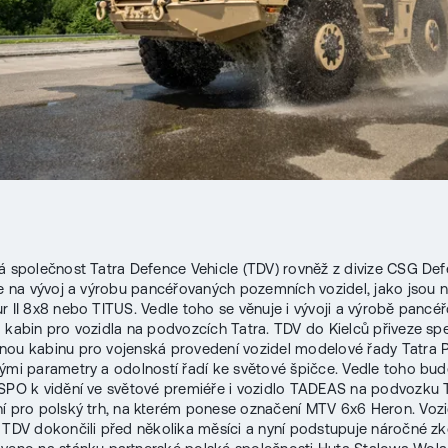
á společnost Tatra Defence Vehicle (TDV) rovněž z divize CSG De
je na vývoj a výrobu pancéřovaných pozemních vozidel, jako jsou n
r II 8x8 nebo TITUS. Vedle toho se věnuje i vývoji a výrobě pancé
 kabin pro vozidla na podvozcích Tatra. TDV do Kielců přiveze spe
ou kabinu pro vojenská provedení vozidel modelové řady Tatra P
vými parametry a odolností řadí ke světové špičce. Vedle toho bud
SPO k vidění ve světové premiéře i vozidlo TADEAS na podvozku 
í pro polský trh, na kterém ponese označení MTV 6x6 Heron. Vozi
 TDV dokončili před několika měsíci a nyní podstupuje náročné zk