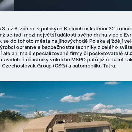
3. až 6. září se v polských Kielcích uskuteční 32. roční
nž se řadí mezi největší události svého druhu v celé Ev
k se do tohoto města na jihovýchodě Polska sjíždějí vel
výrobci obranné a bezpečnostní techniky z celého světa
 ale ani malé specializované firmy či poskytovatelé slu
pravidelné účastníky veletrhu MSPO patří již řadu let ta
do Czechoslovak Group (CSG) a automobilka Tatra.