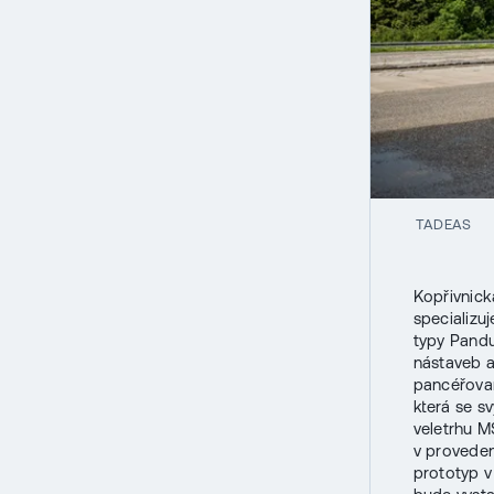
TADEAS
Kopřivnick
specializu
typy Pandu
nástaveb a
pancéřovan
která se s
veletrhu M
v proveden
prototyp v