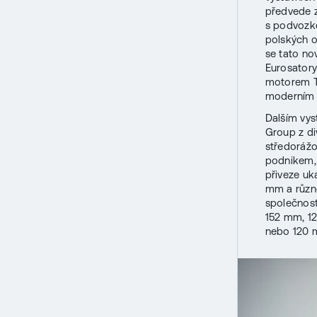
předvede z
s podvozke
polských o
se tato no
Eurosator
motorem T
moderním i
Dalším vy
Group z di
středorážo
podnikem, k
přiveze uk
mm a různé
společnos
152 mm, 1
nebo 120 