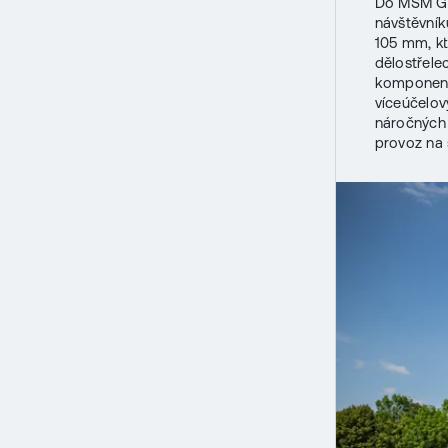
Do MSM Gr
návštěvník
105 mm, kt
dělostřele
komponenty
víceúčelový
náročných 
provoz na s