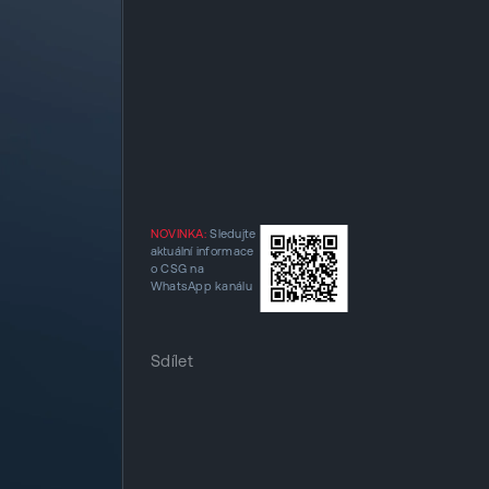
NOVINKA:
Sledujte
aktuální informace
o CSG na
WhatsApp kanálu
Sdílet