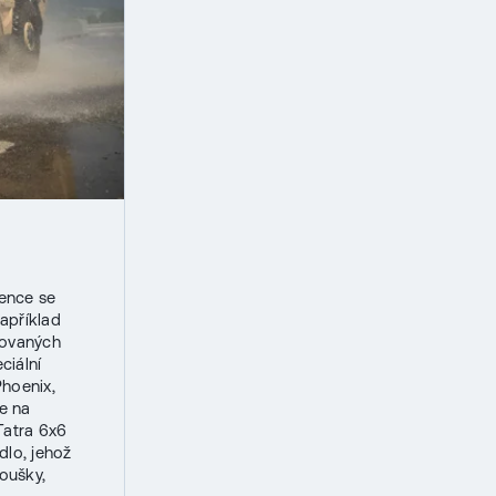
fence se
apříklad
řovaných
ciální
hoenix,
e na
Tatra 6x6
dlo, jehož
oušky,