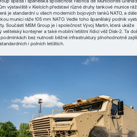
oup spadá i španělská společnost Fábrica de Municiones Granad
ům výstaviště v Kielcích představí různé druhy tankové munice rá
erá je standardní u všech moderních bojových tanků NATO, a dále
ckou munici ráže 105 mm NATO. Vedle toho španělský podnik vyst
. Součástí MSM Group je i společnost Vývoj Martin, která ukáže
 velitelský kontejner a také mobilní letištní řídicí věž Disk-2. Ta d
podmínkách bez nutnosti běžné infrastruktury plnohodnotně zajiš
tandardních i polních letištích.