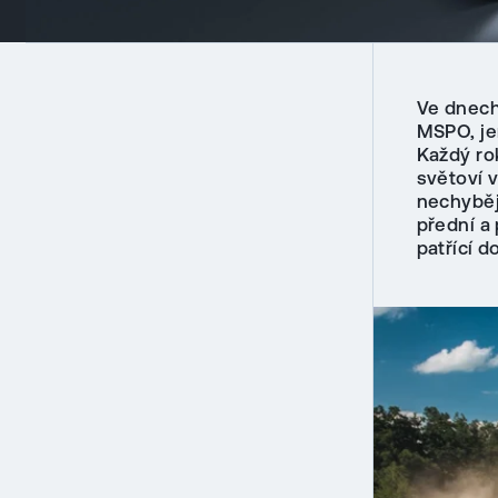
Ve dnech 
MSPO, je
Každý ro
světoví 
nechybějí
přední a 
patřící 