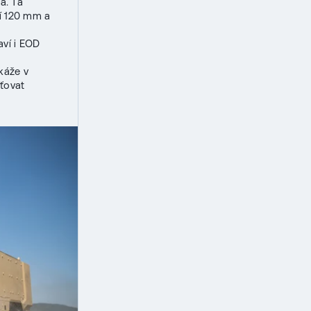
a. Ta
ží 120 mm a
aví i EOD
okáže v
ťovat