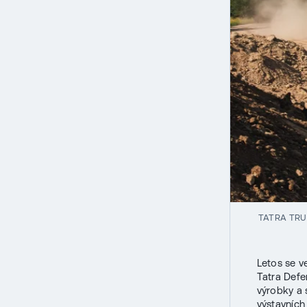
TATRA TR
Letos se v
Tatra Defe
výrobky a 
výstavních