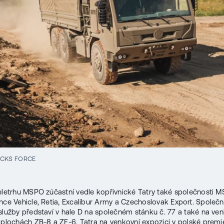
UCKS FORCE
eletrhu MSPO zúčastní vedle kopřivnické Tatry také společnosti 
nce Vehicle, Retia, Excalibur Army a Czechoslovak Export. Společn
služby představí v hale D na společném stánku č. 77 a také na ve
 plochách ZB-8 a ZF-6. Tatra na venkovní expozici v polské premi