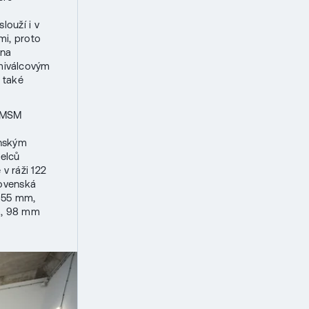
louží i v
mi, proto
 na
miválcovým
 také
t MSM
enským
ielců
v ráži 122
lovenská
 155 mm,
m, 98 mm