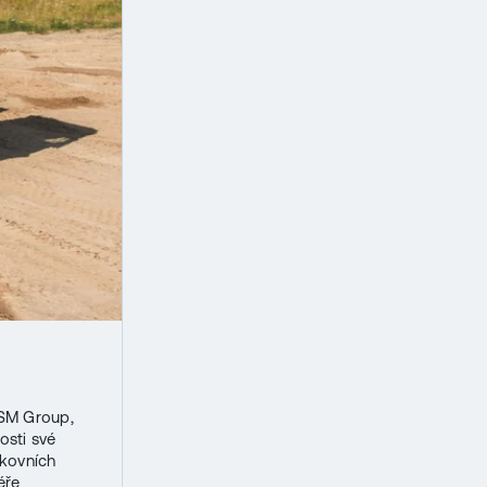
MSM Group,
osti své
nkovních
éře