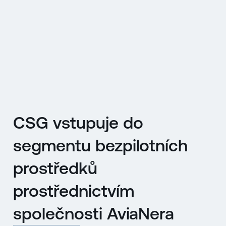
EN
MENU
ENGLISH
|
ČESKY
CSG vstupuje do
segmentu bezpilotních
prostředků
prostřednictvím
společnosti AviaNera