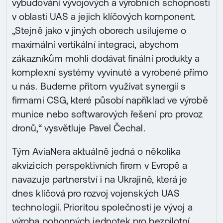
vybudování vývojových a výrobních schopností
v oblasti UAS a jejich klíčových komponent.
„Stejně jako v jiných oborech usilujeme o
maximální vertikální integraci, abychom
zákazníkům mohli dodávat finální produkty a
komplexní systémy vyvinuté a vyrobené přímo
u nás. Budeme přitom využívat synergií s
firmami CSG, které působí například ve výrobě
munice nebo softwarových řešení pro provoz
dronů,“ vysvětluje Pavel Čechal.
Tým AviaNera aktuálně jedná o několika
akvizicích perspektivních firem v Evropě a
navazuje partnerství i na Ukrajině, která je
dnes klíčová pro rozvoj vojenských UAS
technologií. Prioritou společnosti je vývoj a
výroba pohonných jednotek pro bezpilotní