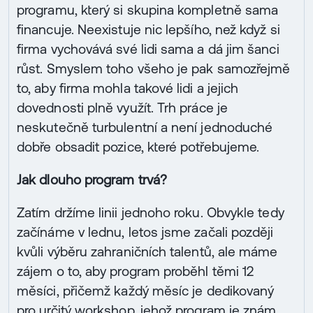
programu, který si skupina kompletně sama
financuje. Neexistuje nic lepšího, než když si
firma vychovává své lidi sama a dá jim šanci
růst. Smyslem toho všeho je pak samozřejmě
to, aby firma mohla takové lidi a jejich
dovednosti plně využít. Trh práce je
neskutečně turbulentní a není jednoduché
dobře obsadit pozice, které potřebujeme.
Jak dlouho program trvá?
Zatím držíme linii jednoho roku. Obvykle tedy
začínáme v lednu, letos jsme začali později
kvůli výběru zahraničních talentů, ale máme
zájem o to, aby program proběhl těmi 12
měsíci, přičemž každý měsíc je dedikovaný
pro určitý workshop, jehož program je znám