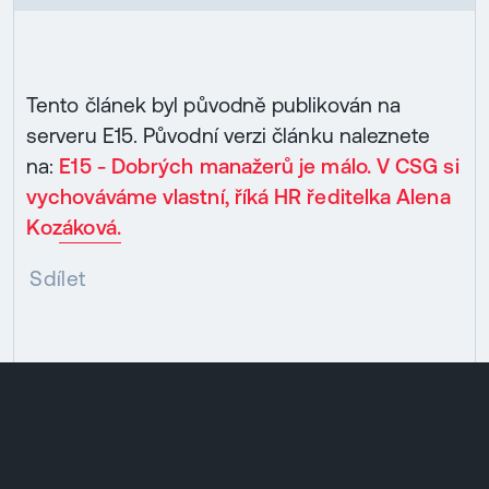
Tento článek byl původně publikován na
serveru E15. Původní verzi článku naleznete
na:
E15 - Dobrých manažerů je málo. V CSG si
vychováváme vlastní, říká HR ředitelka Alena
Kozáková.
Sdílet