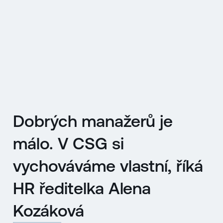
EN
MENU
ENGLISH
|
ČESKY
Dobrých manažerů je
málo. V CSG si
vychováváme vlastní, říká
HR ředitelka Alena
Kozáková