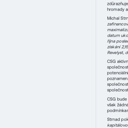
zdůrazňuje
hromady ak
Michal Str
zafinancov
maximalizu
datum ukon
října posl
získání 2,1
Revelyst, 
CSG aktivn
společnost
potenciáln
poznamenáv
společnost
společnost
CSG bude p
však žádná
podmínkam
Strnad po
kapitálovo