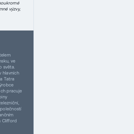
 soukromé
amné výzvy,
telem
nsku, ve
o světa.
v hlavních
a Tatra
výrobce
ách pracuje
piny
elezniční,
společností
nančním
 Clifford