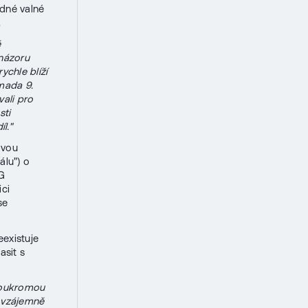
dné valné
.
ě
 názoru
chle blíží
mada 9.
vali pro
sti
l."
ovou
álu") o
G
ici
se
existuje
asit s
soukromou
t vzájemně