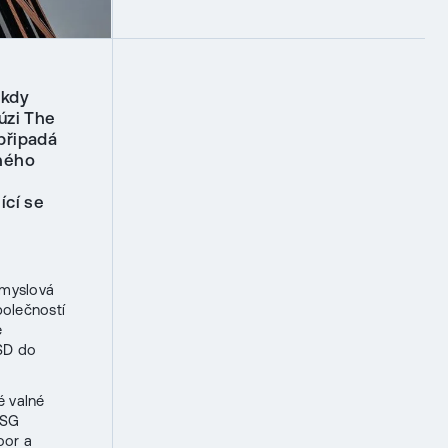
 kdy
úzi The
připadá
dného
ící se
ůmyslová
polečností
e
USD do
é valné
CSG
oor a