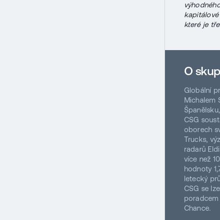
výhodného
kapitálové
které je tř
O sku
Globální 
Michalem S
Španělsku, 
CSG sousta
oborech sv
Trucks, v
radarů Eld
více než 1
hodnoty 1,
letecký pr
CSG se lze
poradcem C
Chance.