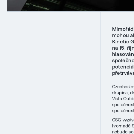
Mimořádn
mohou ak
Kinetic 
na 15. ř
hlasován
společno
potenciál
přetrváv
Czechoslov
skupina, d
Vista Outd
společnost
společnost
CSG vyzývá
hromadě 9.
nebude so