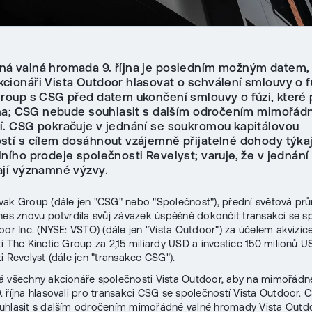
á valná hromada 9. října je posledním možným datem,
cionáři Vista Outdoor hlasovat o schválení smlouvy o f
Group s CSG před datem ukončení smlouvy o fúzi, které 
íjna; CSG nebude souhlasit s dalším odročením mimořá
í. CSG pokračuje v jednání se soukromou kapitálovou
stí s cílem dosáhnout vzájemně přijatelné dohody týkaj
ního prodeje společnosti Revelyst; varuje, že v jednání
ají významné výzvy.
ak Group (dále jen "CSG" nebo "Společnost"), přední světová pr
nes znovu potvrdila svůj závazek úspěšně dokončit transakci se s
oor Inc. (NYSE: VSTO) (dále jen "Vista Outdoor") za účelem akvizic
i The Kinetic Group za 2,15 miliardy USD a investice 150 milionů 
i Revelyst (dále jen "transakce CSG").
 všechny akcionáře společnosti Vista Outdoor, aby na mimořádn
 října hlasovali pro transakci CSG se společností Vista Outdoor. 
uhlasit s dalším odročením mimořádné valné hromady Vista Outd