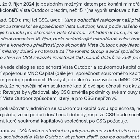
, že 9. říjen 2024 je posledním možným datem pro konání mimořá
cionářů Vista Outdoor předtím, než 15. října vyprší smlouva o fúzi
nad, CEO a majitel CSG, uvedl:
"Jsme odhodláni realizovat naši pln
anou transakci se společností Vista Outdoor, která podle našeho
je hodnotu pro akcionáře Vista Outdoor. Vzhledem k tomu, že se ry
čení transakce 15. října, bude nadcházející mimořádná valná hro
ední a konečnou příležitostí pro akcionáře Vista Outdoor, aby hlaso
5 miliardy dolarů v hotovosti za The Kinetic Group a akcií společno
do které se CSG zavázala investovat 150 milionů dolarů za 7,5% podí
ě vede dialog se společností Vista Outdoor a soukromou kapitál
í spojenou s MNC Capital (dále jen "společnost soukromého kapit
ím prodeji společnosti Revelyst, odděleně a nezávisle na MNC. CS
á, že nejnovější návrh soukromé kapitálové společnosti na akviz
i Revelyst by vyžadoval, aby CSG změnila podmínky své smlouvy 
í Vista Outdoor způsobem, který je pro CSG nepříznivý.
okračovat v jednáních se soukromou kapitálovou společností; ne
 jistota, že se podaří dosáhnout dohody, resp. že CSG bude souhl
i, které soukromá kapitálová společnost po CSG požaduje.
kračoval:
"Zůstáváme otevření a spolupracujeme v dobré víře se 
u společností a Vista Outdoor, abychom zjistili, zda lze dosáhnou