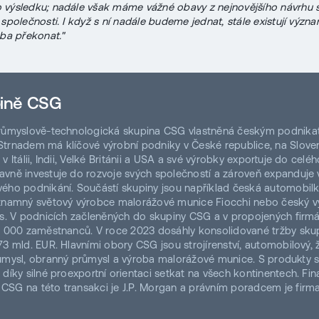
 výsledku; nadále však máme vážné obavy z nejnovějšího návrhu
 společnosti. I když s ní nadále budeme jednat, stále existují význ
eba překonat."
pině CSG
průmyslově-technologická skupina CSG vlastněná českým podnika
trnadem má klíčové výrobní podniky v České republice, na Slove
v Itálii, Indii, Velké Británii a USA a své výrobky exportuje do celéh
vně investuje do rozvoje svých společností a zároveň expanduje 
ého podnikání. Součástí skupiny jsou například česká automobilk
ýznamný světový výrobce malorážové munice Fiocchi nebo český 
is. V podnicích začleněných do skupiny CSG a v propojených firm
0 000 zaměstnanců. V roce 2023 dosáhly konsolidované tržby sku
73 mld. EUR. Hlavními obory CSG jsou strojírenství, automobilový, ž
ůmysl, obranný průmysl a výroba malorážové munice. S produkty 
 díky silné proexportní orientaci setkat na všech kontinentech. Fi
SG na této transakci je J.P. Morgan a právním poradcem je firma