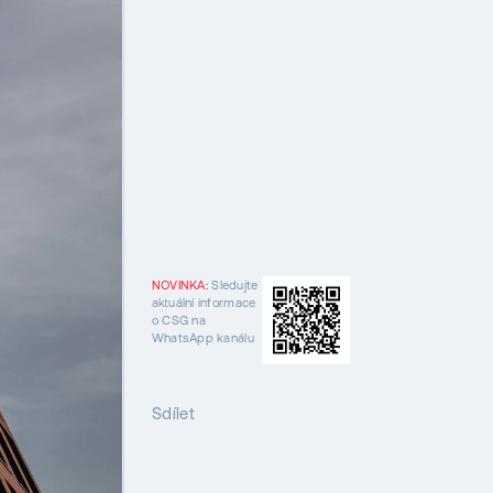
NOVINKA:
Sledujte
aktuální informace
o CSG na
WhatsApp kanálu
Sdílet