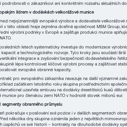
í podrobnosti o zákazníkovi ani konkrétním rozsahu aktuálních d
ropským lídrem v dodávkách velkorážové munice
mezi nejvýznamnější evropské výrobce a dodavatele velkorážové 
oli v této oblasti hraje zejména dceřiná společnost MSM Group, kt
řední výrobní podniky v Evropě a zajišťuje produkci munice splňují
 NATO.
posledních letech systematicky investuje do modernizace výrobní
í kapacit a technologického rozvoje. Tyto kroky jsou součástí širší
 vertikální integrace a zvyšování bezpečnosti dodavatelského řetě
kupině lépe kontrolovat klíčové výrobní procesy a zajišťovat stabil
posilovat evropské obranné kapacity.
ontrakt pro evropského zákazníka navazuje na další významné zak
apříklad začátkem letošního roku skupina prostřednictvím společn
International uzavřela smlouvu na dodávky desetitisíců kusů dělost
 munice pro členskou zemi NATO v hodnotě stovek milionů eur.
íč segmenty obranného průmyslu
ň pokračuje v posilování své pozice i v dalších segmentech obr
Před několika dny skupina oznámila jeden z největších mimoevro
 úspěchů ve své historii – kontrakty na dlouhodobé dodávky sy