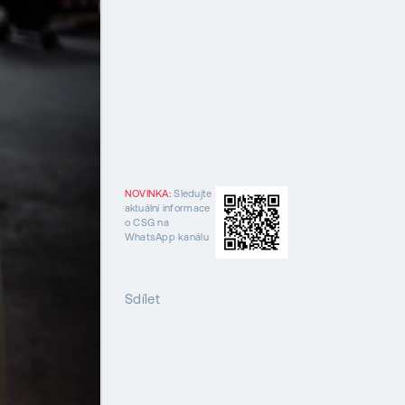
NOVINKA:
Sledujte
aktuální informace
o CSG na
WhatsApp kanálu
Sdílet