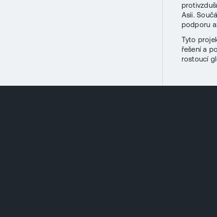
protivzduš
Asii. Součá
podporu až
Tyto proje
řešení a p
rostoucí g