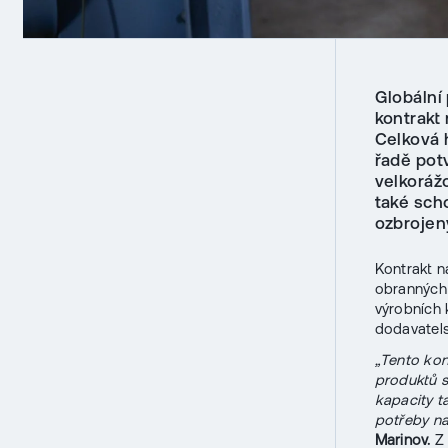
Globální
kontrakt
Celková 
řadě pot
velkoráž
také sch
ozbrojen
Kontrakt n
obranných 
výrobních 
dodavatels
„Tento kon
produktů s
kapacity t
potřeby na
Marinov.
Z 