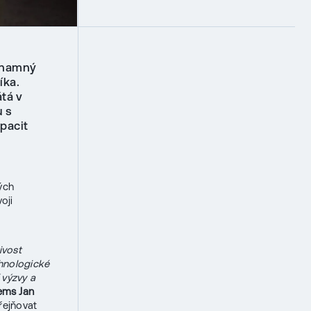
znamný
íka.
tá v
u s
pacit
ých
oji
ivost
hnologické
 výzvy a
ems Jan
řejňovat