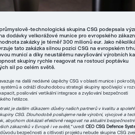
 průmyslově-technologická skupina CSG podepsala vý
 na dodávky velkorážové munice pro evropského zákazn
hodnota zakázky je téměř 300 milionů eur. Jako několiká
vrzuje tato zakázka silnou pozici CSG na evropském trh
ovou municí a díky neustálému navyšování výrobních ka
opnost skupiny rychle reagovat na rostoucí poptávku
ých sil po celém světě.
avazuje na další nedávné úspěchy CSG v oblasti munice i pokročil
systémů a odráží dlouhodobou strategii skupiny spočívající v rozv
kapacit, posilování vertikální integrace a zvyšování bezpečnosti
kého řetězce.
trakt je dalším důkazem důvěry našich partnerů v kvalitu a spolehl
kupiny CSG. Dlouhodobě posilujeme naše výrobní, vývojové a tec
ak, abychom dokázali efektivně reagovat na aktuální bezpečnostní
šich zákazníků v Evropě i ve světě,“
uvedl
CEO CSG Defence Syst
důvodu bezpečnosti a citlivosti projektu nebude skupina CSG zve