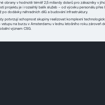
né obrany v hodnotě téměř 2,5 miliardy dolarů pro zákazníky v ji
stí projektu je i rozsáhlý balík služeb – od výcviku personálu přes 
 po dodávky náhradních dílů a budování infrastruktury.
kty potvrzují schopnost skupiny realizovat komplexní technologic
o vstupu na burzu v Amsterdamu v lednu letošního roku zároveň d
lobální význam CSG.