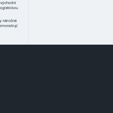
hovýchodní
logistickou
ky náročná
emonstrují