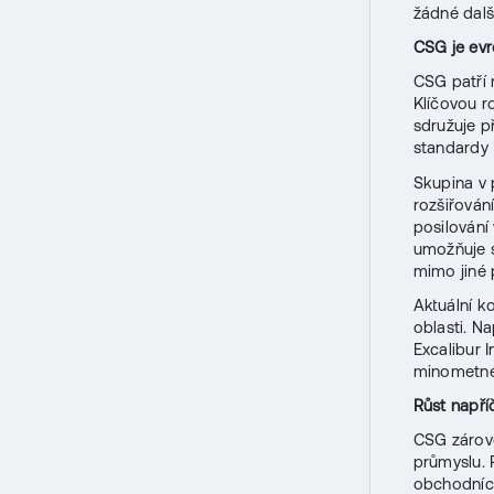
žádné dalš
CSG je ev
CSG patří 
Klíčovou r
sdružuje p
standardy
Skupina v 
rozšiřován
posilování
umožňuje s
mimo jiné 
Aktuální k
oblasti. N
Excalibur 
minometné
Růst např
CSG zárove
průmyslu. 
obchodních