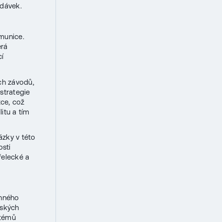
odávek.
munice.
erá
cí
ch závodů,
 strategie
zce, což
itu a tím
ázky v této
osti
řelecké a
anného
pských
stémů