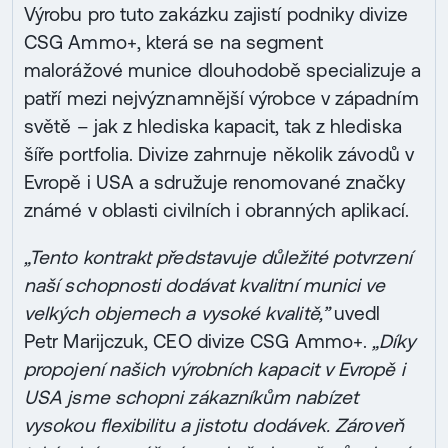
Výrobu pro tuto zakázku zajistí podniky divize
CSG Ammo+, která se na segment
malorážové munice dlouhodobě specializuje a
patří mezi nejvýznamnější výrobce v západním
světě – jak z hlediska kapacit, tak z hlediska
šíře portfolia. Divize zahrnuje několik závodů v
Evropě i USA a sdružuje renomované značky
známé v oblasti civilních i obranných aplikací.
„Tento kontrakt představuje důležité potvrzení
naší schopnosti dodávat kvalitní munici ve
velkých objemech a vysoké kvalitě,”
uvedl
Petr Marijczuk, CEO divize CSG Ammo+.
„Díky
propojení našich výrobních kapacit v Evropě i
USA jsme schopni zákazníkům nabízet
vysokou flexibilitu a jistotu dodávek. Zároveň