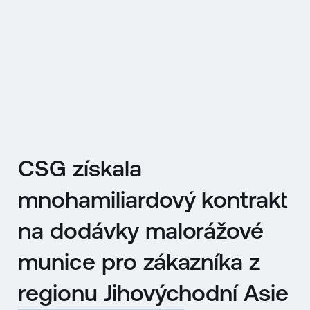
EN
MENU
ENGLISH
|
ČESKY
CSG získala
mnohamiliardový kontrakt
na dodávky malorážové
munice pro zákazníka z
regionu Jihovýchodní Asie