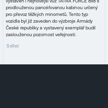
vystaven i nejnovější vůz TATRA FORCE 8x8 s
prodlouženou pancéřovanou kabinou určený
pro převoz těžkých minometů. Tento typ
vozidla byl již zaveden do výzbroje Armády
České republiky a vystavený exemplář budil
zaslouženou pozornost veřejnosti.
Sdílet