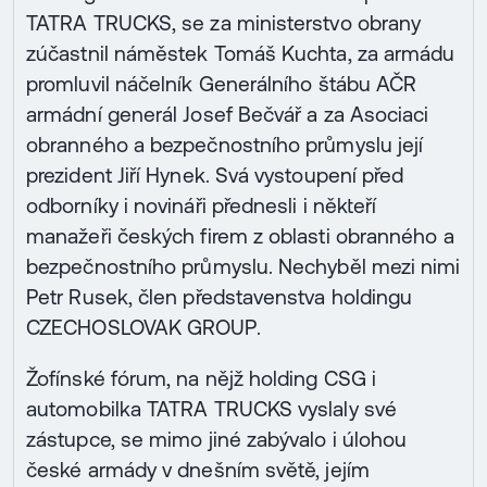
TATRA TRUCKS, se za ministerstvo obrany
zúčastnil náměstek Tomáš Kuchta, za armádu
promluvil náčelník Generálního štábu AČR
armádní generál Josef Bečvář a za Asociaci
obranného a bezpečnostního průmyslu její
prezident Jiří Hynek. Svá vystoupení před
odborníky i novináři přednesli i někteří
manažeři českých firem z oblasti obranného a
bezpečnostního průmyslu. Nechyběl mezi nimi
Petr Rusek, člen představenstva holdingu
CZECHOSLOVAK GROUP.
Žofínské fórum, na nějž holding CSG i
automobilka TATRA TRUCKS vyslaly své
zástupce, se mimo jiné zabývalo i úlohou
české armády v dnešním světě, jejím