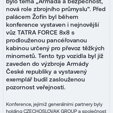
bylo téma „Armáda a bezpečnost,
nová role zbrojního průmyslu“. Před
palácem Žofín byl během
konference vystaven i nejnovější
vůz TATRA FORCE 8x8 s
prodlouženou pancéřovanou
kabinou určený pro převoz těžkých
minometů. Tento typ vozidla byl již
zaveden do výzbroje Armády
České republiky a vystavený
exemplář budil zaslouženou
pozornost veřejnosti.
Konference, jejímiž generálními partnery byly
holding CZECHOSLOVAK GROUP a společnost