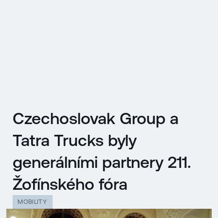
EN
MENU
ENGLISH
|
ČESKY
Czechoslovak Group a
Tatra Trucks byly
generálními partnery 211.
Žofínského fóra
MOBILITY